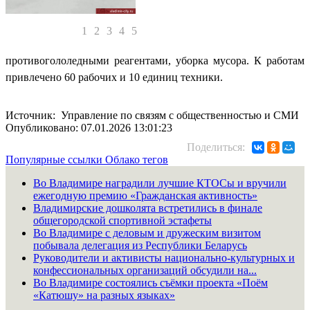
1
2
3
4
5
противогололедными реагентами, уборка мусора. К работам
привлечено 60 рабочих и 10 единиц техники.
Источник: Управление по связям с общественностью и СМИ
Опубликовано: 07.01.2026 13:01:23
Поделиться:
Популярные ссылки
Облако тегов
Во Владимире наградили лучшие КТОСы и вручили
ежегодную премию «Гражданская активность»
Владимирские дошколята встретились в финале
общегородской спортивной эстафеты
Во Владимире с деловым и дружеским визитом
побывала делегация из Республики Беларусь
Руководители и активисты национально-культурных и
конфессиональных организаций обсудили на...
Во Владимире состоялись съёмки проекта «Поём
«Катюшу» на разных языках»