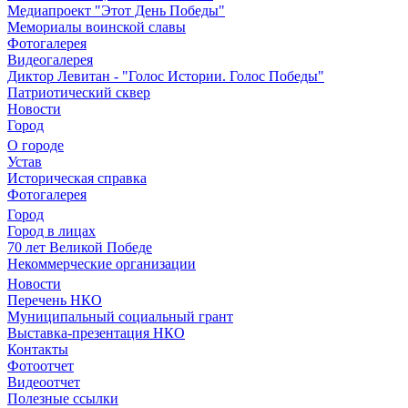
Медиапроект "Этот День Победы"
Мемориалы воинской славы
Фотогалерея
Видеогалерея
Диктор Левитан - "Голос Истории. Голос Победы"
Патриотический сквер
Новости
Город
О городе
Устав
Историческая справка
Фотогалерея
Город
Город в лицах
70 лет Великой Победе
Некоммерческие организации
Новости
Перечень НКО
Муниципальный социальный грант
Выставка-презентация НКО
Контакты
Фотоотчет
Видеоотчет
Полезные ссылки