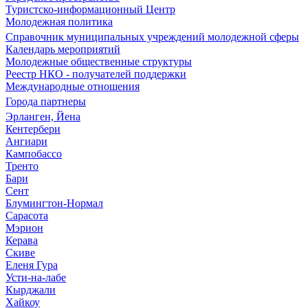
Туристско-информационный Центр
Молодежная политика
Справочник муниципальных учреждений молодежной сферы
Календарь мероприятий
Молодежные общественные структуры
Реестр НКО - получателей поддержки
Международные отношения
Города партнеры
Эрланген, Йена
Кентербери
Ангиари
Кампобассо
Тренто
Бари
Сент
Блумингтон-Нормал
Сарасота
Мэрион
Керава
Скиве
Еленя Гура
Усти-на-лабе
Кырджали
Хайкоу