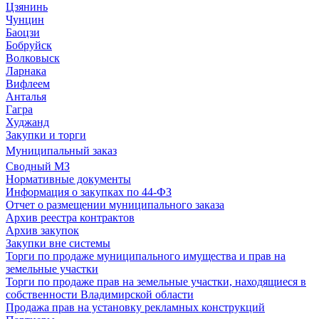
Цзянинь
Чунцин
Баоцзи
Бобруйск
Волковыск
Ларнака
Вифлеем
Анталья
Гагра
Худжанд
Закупки и торги
Муниципальный заказ
Сводный МЗ
Нормативные документы
Информация о закупках по 44-ФЗ
Отчет о размещении муниципального заказа
Архив реестра контрактов
Архив закупок
Закупки вне системы
Торги по продаже муниципального имущества и прав на
земельные участки
Торги по продаже прав на земельные участки, находящиеся в
собственности Владимирской области
Продажа прав на установку рекламных конструкций