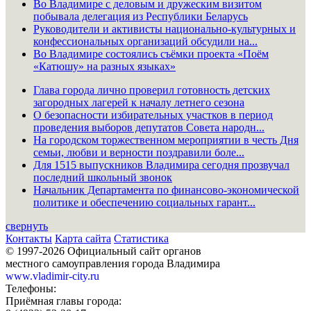
Во Владимире с деловым и дружеским визитом
побывала делегация из Республики Беларусь
Руководители и активисты национально-культурных и
конфессиональных организаций обсудили на...
Во Владимире состоялись съёмки проекта «Поём
«Катюшу» на разных языках»
Глава города лично проверил готовность детских
загородных лагерей к началу летнего сезона
О безопасности избирательных участков в период
проведения выборов депутатов Совета народн...
На городском торжественном мероприятии в честь Дня
семьи, любви и верности поздравили боле...
Для 1515 выпускников Владимира сегодня прозвучал
последний школьный звонок
Начальник Департамента по финансово-экономической
политике и обеспечению социальных гарант...
свернуть
Контакты
Карта сайта
Статистика
© 1997-2026 Официальный сайт органов
местного самоуправления города Владимира
www.vladimir-city.ru
Телефоны:
Приёмная главы города: