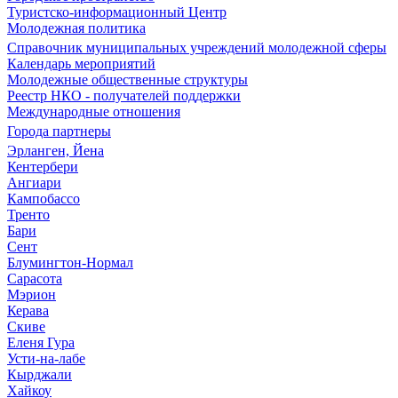
Туристско-информационный Центр
Молодежная политика
Справочник муниципальных учреждений молодежной сферы
Календарь мероприятий
Молодежные общественные структуры
Реестр НКО - получателей поддержки
Международные отношения
Города партнеры
Эрланген, Йена
Кентербери
Ангиари
Кампобассо
Тренто
Бари
Сент
Блумингтон-Нормал
Сарасота
Мэрион
Керава
Скиве
Еленя Гура
Усти-на-лабе
Кырджали
Хайкоу