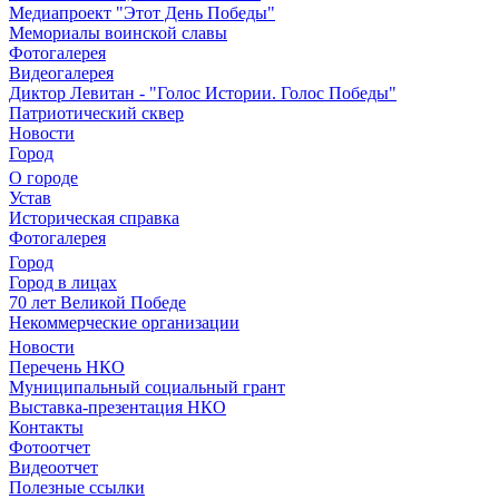
Медиапроект "Этот День Победы"
Мемориалы воинской славы
Фотогалерея
Видеогалерея
Диктор Левитан - "Голос Истории. Голос Победы"
Патриотический сквер
Новости
Город
О городе
Устав
Историческая справка
Фотогалерея
Город
Город в лицах
70 лет Великой Победе
Некоммерческие организации
Новости
Перечень НКО
Муниципальный социальный грант
Выставка-презентация НКО
Контакты
Фотоотчет
Видеоотчет
Полезные ссылки