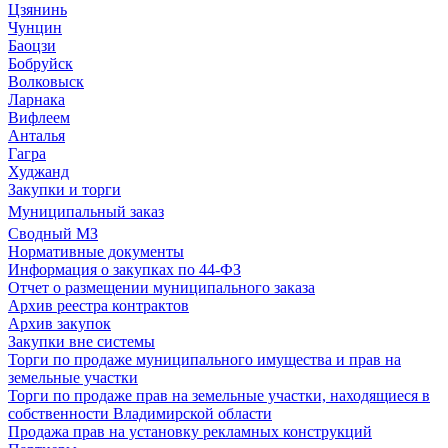
Цзянинь
Чунцин
Баоцзи
Бобруйск
Волковыск
Ларнака
Вифлеем
Анталья
Гагра
Худжанд
Закупки и торги
Муниципальный заказ
Сводный МЗ
Нормативные документы
Информация о закупках по 44-ФЗ
Отчет о размещении муниципального заказа
Архив реестра контрактов
Архив закупок
Закупки вне системы
Торги по продаже муниципального имущества и прав на
земельные участки
Торги по продаже прав на земельные участки, находящиеся в
собственности Владимирской области
Продажа прав на установку рекламных конструкций