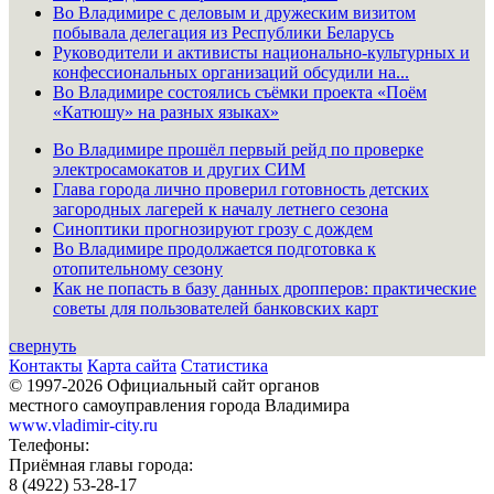
Во Владимире с деловым и дружеским визитом
побывала делегация из Республики Беларусь
Руководители и активисты национально-культурных и
конфессиональных организаций обсудили на...
Во Владимире состоялись съёмки проекта «Поём
«Катюшу» на разных языках»
Во Владимире прошёл первый рейд по проверке
электросамокатов и других СИМ
Глава города лично проверил готовность детских
загородных лагерей к началу летнего сезона
Синоптики прогнозируют грозу с дождем
Во Владимире продолжается подготовка к
отопительному сезону
Как не попасть в базу данных дропперов: практические
советы для пользователей банковских карт
свернуть
Контакты
Карта сайта
Статистика
© 1997-2026 Официальный сайт органов
местного самоуправления города Владимира
www.vladimir-city.ru
Телефоны:
Приёмная главы города:
8 (4922) 53-28-17