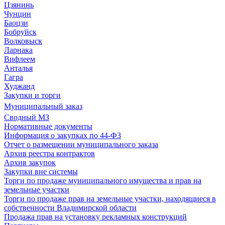
Цзянинь
Чунцин
Баоцзи
Бобруйск
Волковыск
Ларнака
Вифлеем
Анталья
Гагра
Худжанд
Закупки и торги
Муниципальный заказ
Сводный МЗ
Нормативные документы
Информация о закупках по 44-ФЗ
Отчет о размещении муниципального заказа
Архив реестра контрактов
Архив закупок
Закупки вне системы
Торги по продаже муниципального имущества и прав на
земельные участки
Торги по продаже прав на земельные участки, находящиеся в
собственности Владимирской области
Продажа прав на установку рекламных конструкций