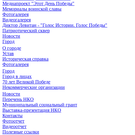
Медиапроект "Этот День Победы"
Мемориалы воинской славы
Фотогалерея
Видеогалерея
Диктор Левитан - "Голос Истории. Голос Победы"
Патриотический сквер
Новости
Город
О городе
Устав
Историческая справка
Фотогалерея
Город
Город в лицах
70 лет Великой Победе
Некоммерческие организации
Новости
Перечень НКО
Муниципальный социальный грант
Выставка-презентация НКО
Контакты
Фотоотчет
Видеоотчет
Полезные ссылки