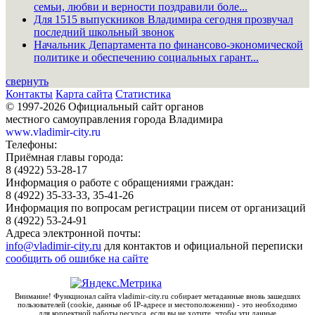
семьи, любви и верности поздравили боле...
Для 1515 выпускников Владимира сегодня прозвучал
последний школьный звонок
Начальник Департамента по финансово-экономической
политике и обеспечению социальных гарант...
свернуть
Контакты
Карта сайта
Статистика
© 1997-2026 Официальный сайт органов
местного самоуправления города Владимира
www.vladimir-city.ru
Телефоны:
Приёмная главы города:
8 (4922) 53-28-17
Информация о работе с обращениями граждан:
8 (4922) 35-33-33, 35-41-26
Информация по вопросам регистрации писем от организаций
8 (4922) 53-24-91
Адреса электронной почты:
info@vladimir-city.ru
для контактов и официальной переписки
сообщить об ошибке на сайте
Внимание! Функционал сайта vladimir-city.ru собирает метаданные вновь зашедших
пользователей (cookie, данные об IP-адресе и местоположении) - это необходимо
для корректной работы ресурса, если вы не хотите, чтобы эти данные