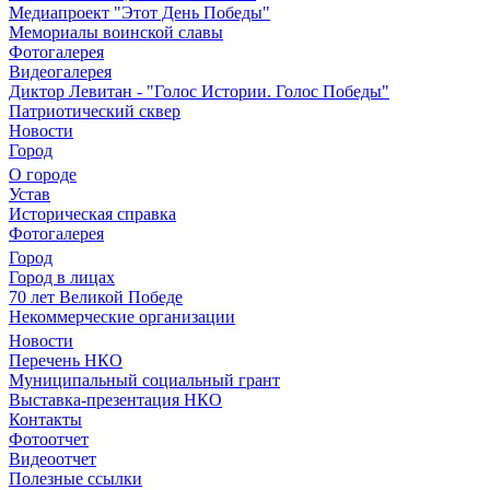
Медиапроект "Этот День Победы"
Мемориалы воинской славы
Фотогалерея
Видеогалерея
Диктор Левитан - "Голос Истории. Голос Победы"
Патриотический сквер
Новости
Город
О городе
Устав
Историческая справка
Фотогалерея
Город
Город в лицах
70 лет Великой Победе
Некоммерческие организации
Новости
Перечень НКО
Муниципальный социальный грант
Выставка-презентация НКО
Контакты
Фотоотчет
Видеоотчет
Полезные ссылки