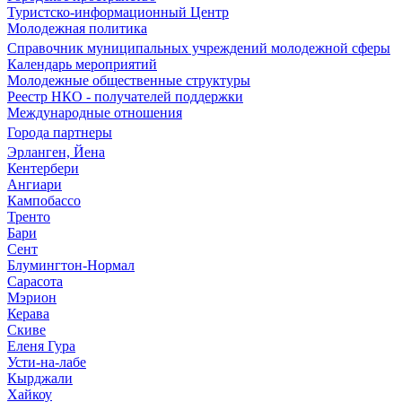
Туристско-информационный Центр
Молодежная политика
Справочник муниципальных учреждений молодежной сферы
Календарь мероприятий
Молодежные общественные структуры
Реестр НКО - получателей поддержки
Международные отношения
Города партнеры
Эрланген, Йена
Кентербери
Ангиари
Кампобассо
Тренто
Бари
Сент
Блумингтон-Нормал
Сарасота
Мэрион
Керава
Скиве
Еленя Гура
Усти-на-лабе
Кырджали
Хайкоу