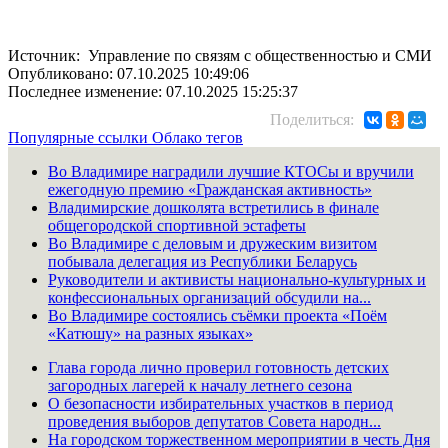
Источник: Управление по связям с общественностью и СМИ
Опубликовано: 07.10.2025 10:49:06
Последнее изменение: 07.10.2025 15:25:37
Поделиться:
Популярные ссылки
Облако тегов
Во Владимире наградили лучшие КТОСы и вручили
ежегодную премию «Гражданская активность»
Владимирские дошколята встретились в финале
общегородской спортивной эстафеты
Во Владимире с деловым и дружеским визитом
побывала делегация из Республики Беларусь
Руководители и активисты национально-культурных и
конфессиональных организаций обсудили на...
Во Владимире состоялись съёмки проекта «Поём
«Катюшу» на разных языках»
Глава города лично проверил готовность детских
загородных лагерей к началу летнего сезона
О безопасности избирательных участков в период
проведения выборов депутатов Совета народн...
На городском торжественном мероприятии в честь Дня