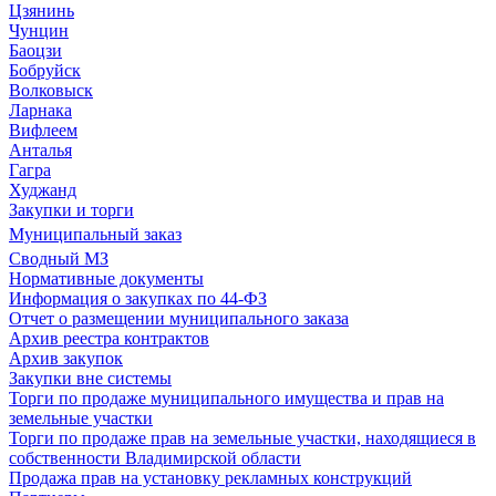
Цзянинь
Чунцин
Баоцзи
Бобруйск
Волковыск
Ларнака
Вифлеем
Анталья
Гагра
Худжанд
Закупки и торги
Муниципальный заказ
Сводный МЗ
Нормативные документы
Информация о закупках по 44-ФЗ
Отчет о размещении муниципального заказа
Архив реестра контрактов
Архив закупок
Закупки вне системы
Торги по продаже муниципального имущества и прав на
земельные участки
Торги по продаже прав на земельные участки, находящиеся в
собственности Владимирской области
Продажа прав на установку рекламных конструкций