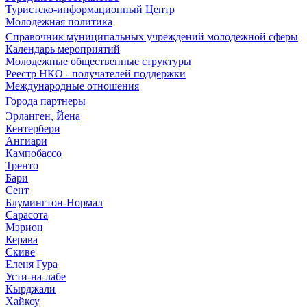
Туристско-информационный Центр
Молодежная политика
Справочник муниципальных учреждений молодежной сферы
Календарь мероприятий
Молодежные общественные структуры
Реестр НКО - получателей поддержки
Международные отношения
Города партнеры
Эрланген, Йена
Кентербери
Ангиари
Кампобассо
Тренто
Бари
Сент
Блумингтон-Нормал
Сарасота
Мэрион
Керава
Скиве
Еленя Гура
Усти-на-лабе
Кырджали
Хайкоу