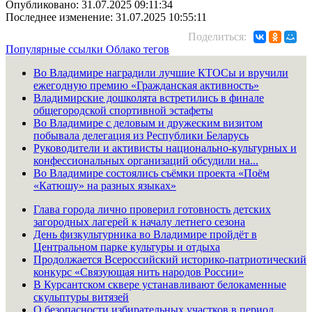
Опубликовано: 31.07.2025 09:11:34
Последнее изменение: 31.07.2025 10:55:11
Поделиться:
Популярные ссылки
Облако тегов
Во Владимире наградили лучшие КТОСы и вручили
ежегодную премию «Гражданская активность»
Владимирские дошколята встретились в финале
общегородской спортивной эстафеты
Во Владимире с деловым и дружеским визитом
побывала делегация из Республики Беларусь
Руководители и активисты национально-культурных и
конфессиональных организаций обсудили на...
Во Владимире состоялись съёмки проекта «Поём
«Катюшу» на разных языках»
Глава города лично проверил готовность детских
загородных лагерей к началу летнего сезона
День физкультурника во Владимире пройдёт в
Центральном парке культуры и отдыха
Продолжается Всероссийский историко-патриотический
конкурс «Связующая нить народов России»
В Курсантском сквере устанавливают белокаменные
скульптуры витязей
О безопасности избирательных участков в период