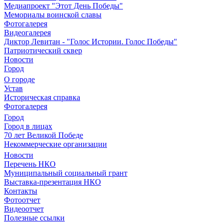
Медиапроект "Этот День Победы"
Мемориалы воинской славы
Фотогалерея
Видеогалерея
Диктор Левитан - "Голос Истории. Голос Победы"
Патриотический сквер
Новости
Город
О городе
Устав
Историческая справка
Фотогалерея
Город
Город в лицах
70 лет Великой Победе
Некоммерческие организации
Новости
Перечень НКО
Муниципальный социальный грант
Выставка-презентация НКО
Контакты
Фотоотчет
Видеоотчет
Полезные ссылки