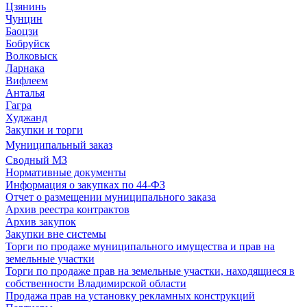
Цзянинь
Чунцин
Баоцзи
Бобруйск
Волковыск
Ларнака
Вифлеем
Анталья
Гагра
Худжанд
Закупки и торги
Муниципальный заказ
Сводный МЗ
Нормативные документы
Информация о закупках по 44-ФЗ
Отчет о размещении муниципального заказа
Архив реестра контрактов
Архив закупок
Закупки вне системы
Торги по продаже муниципального имущества и прав на
земельные участки
Торги по продаже прав на земельные участки, находящиеся в
собственности Владимирской области
Продажа прав на установку рекламных конструкций