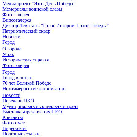
Медиапроект "Этот День Победы"
Мемориалы воинской славы
Фотогалерея
Видеогалерея
Диктор Левитан - "Голос Истории. Голос Победы"
Патриотический сквер
Новости
Город
О городе
Устав
Историческая справка
Фотогалерея
Город
Город в лицах
70 лет Великой Победе
Некоммерческие организации
Новости
Перечень НКО
Муниципальный социальный грант
Выставка-презентация НКО
Контакты
Фотоотчет
Видеоотчет
Полезные ссылки