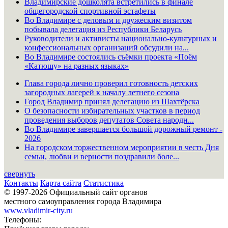
Владимирские дошколята встретились в финале
общегородской спортивной эстафеты
Во Владимире с деловым и дружеским визитом
побывала делегация из Республики Беларусь
Руководители и активисты национально-культурных и
конфессиональных организаций обсудили на...
Во Владимире состоялись съёмки проекта «Поём
«Катюшу» на разных языках»
Глава города лично проверил готовность детских
загородных лагерей к началу летнего сезона
Город Владимир принял делегацию из Шахтёрска
О безопасности избирательных участков в период
проведения выборов депутатов Совета народн...
Во Владимире завершается большой дорожный ремонт -
2026
На городском торжественном мероприятии в честь Дня
семьи, любви и верности поздравили боле...
свернуть
Контакты
Карта сайта
Статистика
© 1997-2026 Официальный сайт органов
местного самоуправления города Владимира
www.vladimir-city.ru
Телефоны: