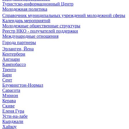
Туристско-информационный Центр
Молодежная политика
Справочник муниципальных учреждений молодежной сферы
Календарь мероприятий
Молодежные общественные структуры
Реестр НКО - получателей поддержки
Международные отношения
Города партнеры
Эрланген, Йена
Кентербери
Ангиари
Кампобассо
Тренто
Бари
Сент
Блумингтон-Нормал
Сарасота
Мэрион
Керава
Скиве
Еленя Гура
Усти-на-лабе
Кырджали
Хайкоу