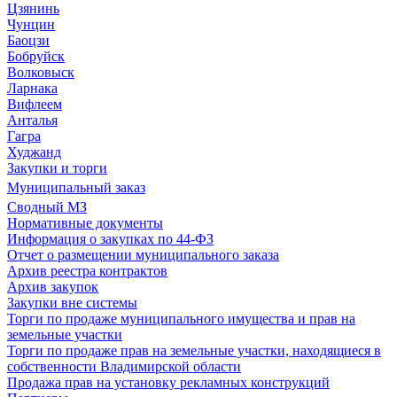
Цзянинь
Чунцин
Баоцзи
Бобруйск
Волковыск
Ларнака
Вифлеем
Анталья
Гагра
Худжанд
Закупки и торги
Муниципальный заказ
Сводный МЗ
Нормативные документы
Информация о закупках по 44-ФЗ
Отчет о размещении муниципального заказа
Архив реестра контрактов
Архив закупок
Закупки вне системы
Торги по продаже муниципального имущества и прав на
земельные участки
Торги по продаже прав на земельные участки, находящиеся в
собственности Владимирской области
Продажа прав на установку рекламных конструкций