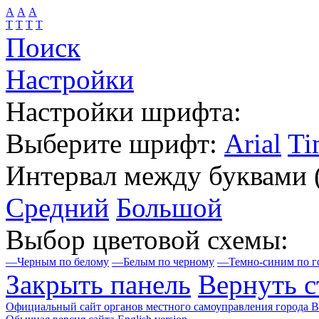
А
А
А
Т
Т
Т
Т
Поиск
Настройки
Настройки шрифта:
Выберите шрифт:
Arial
Ti
Интервал между буквами
Средний
Большой
Выбор цветовой схемы:
—
Черным по белому
—
Белым по черному
—
Темно-синим по г
Закрыть панель
Вернуть с
Официальный сайт органов местного самоуправления города 