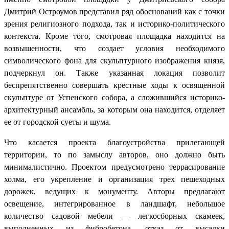
Дмитрий Остроумов представил ряд обоснований как с точки
зрения религиозного подхода, так и историко-политического
контекста. Кроме того, смотровая площадка находится на
возвышенности, что создает условия необходимого
символического фона для скульптурного изображения князя,
подчеркнул он. Также указанная локация позволит
беспрепятственно совершать крестные ходы к освященной
скульптуре от Успенского собора, а сложившийся историко-
архитектурный ансамбль, за которым она находится, отделяет
ее от городской суеты и шума.
Что касается проекта благоустройства прилегающей
территории, то по замыслу авторов, оно должно быть
минималистично. Проектом предусмотрено террасирование
холма, его укрепление и организация трех пешеходных
дорожек, ведущих к монументу. Авторы предлагают
освещение, интегрированное в ландшафт, небольшое
количество садовой мебели — легкосборных скамеек,
выполненных из фибробетона, отказ от высадки