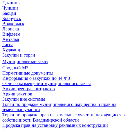
Цзянинь
Чунцин
Баоцзи
Бобруйск
Волковыск
Ларнака
Вифлеем
Анталья
Гагра
Худжанд
Закупки и торги
Муниципальный заказ
Сводный МЗ
Нормативные документы
Информация о закупках по 44-ФЗ
Отчет о размещении муниципального заказа
Архив реестра контрактов
Архив закупок
Закупки вне системы
Торги по продаже муниципального имущества и прав на
земельные участки
Торги по продаже прав на земельные участки, находящиеся в
собственности Владимирской области
Продажа прав на установку рекламных конструкций