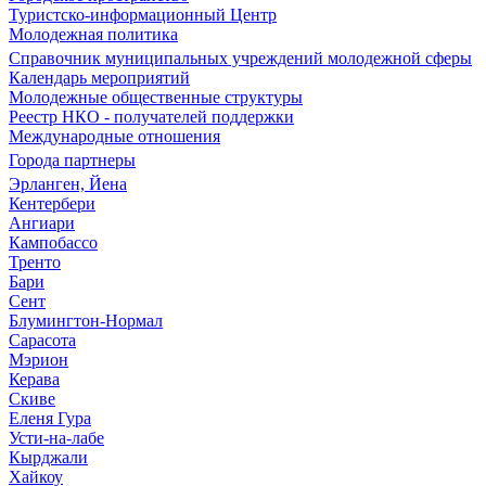
Туристско-информационный Центр
Молодежная политика
Справочник муниципальных учреждений молодежной сферы
Календарь мероприятий
Молодежные общественные структуры
Реестр НКО - получателей поддержки
Международные отношения
Города партнеры
Эрланген, Йена
Кентербери
Ангиари
Кампобассо
Тренто
Бари
Сент
Блумингтон-Нормал
Сарасота
Мэрион
Керава
Скиве
Еленя Гура
Усти-на-лабе
Кырджали
Хайкоу