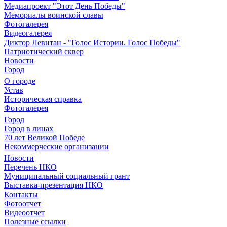
Медиапроект "Этот День Победы"
Мемориалы воинской славы
Фотогалерея
Видеогалерея
Диктор Левитан - "Голос Истории. Голос Победы"
Патриотический сквер
Новости
Город
О городе
Устав
Историческая справка
Фотогалерея
Город
Город в лицах
70 лет Великой Победе
Некоммерческие организации
Новости
Перечень НКО
Муниципальный социальный грант
Выставка-презентация НКО
Контакты
Фотоотчет
Видеоотчет
Полезные ссылки