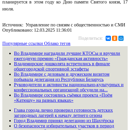
планируется в этом году ко Дню памяти Святого князя, 17
июля.
Источник: Управление по связям с общественностью и СМИ
Опубликовано: 12.03.2025 11:36:01
Поделиться:
Популярные ссылки
Облако тегов
Во Владимире наградили лучшие КТОСы и вручили
ежегодную премию «Гражданская активность»
Владимирские дошколята встретились в финале
общегородской спортивной эстафеты
Во Владимире с деловым и дружеским визитом
побывала делегация из Республики Беларусь
Руководители и активисты национально-культурных и
конфессиональных организаций обсудили на...
Во Владимире состоялись съёмки проекта «Поём
«Катюшу» на разных языках»
Глава города лично проверил готовность детских
загородных лагерей к началу летнего сезона
Город Владимир принял делегацию из Шахтёрска
О безопасности избирательных участков в период