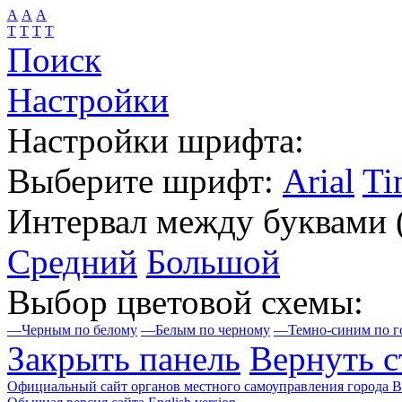
А
А
А
Т
Т
Т
Т
Поиск
Настройки
Настройки шрифта:
Выберите шрифт:
Arial
Ti
Интервал между буквами
Средний
Большой
Выбор цветовой схемы:
—
Черным по белому
—
Белым по черному
—
Темно-синим по г
Закрыть панель
Вернуть с
Официальный сайт органов местного самоуправления города 