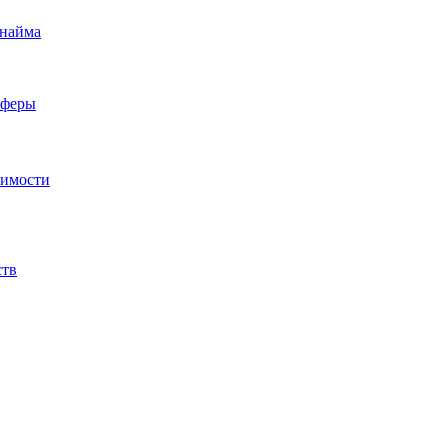
 найма
сферы
жимости
ств