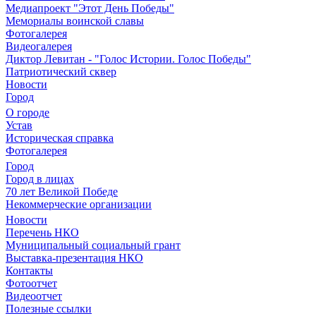
Медиапроект "Этот День Победы"
Мемориалы воинской славы
Фотогалерея
Видеогалерея
Диктор Левитан - "Голос Истории. Голос Победы"
Патриотический сквер
Новости
Город
О городе
Устав
Историческая справка
Фотогалерея
Город
Город в лицах
70 лет Великой Победе
Некоммерческие организации
Новости
Перечень НКО
Муниципальный социальный грант
Выставка-презентация НКО
Контакты
Фотоотчет
Видеоотчет
Полезные ссылки