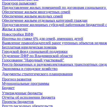
Прокурор разъясняет
Предоставление жилых помещений по договорам социального
Обеспечение жильем многодетных семей
Обеспечение жильем молодых семей
Обеспечение жильем отдельных категорий граждан
Предоставление жилищных субсидий работникам бюджетной 
Жилье в кредит
Новостройки ВИФ
Ипотека по ставке 6% для семей, имеющих детей
Выявление правообладателей ранее учтенных объектов недви
Бесплатная юридическая помощь
Городской фонд социальной поддержки
Отделение ПФР по Владимирской области
Голосование "Народный участковый"
Реестр брошенных и разукомплектованных транспортных сред
Экономика и городское хозяйство
Документы стратегического планирования
Прогноз развития
Муниципальные программы
Бюджет
Утвержденные бюджеты
Отчеты об исполнении бюджета
Проекты бюджетов
Реестр расходных обязательств