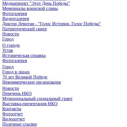
Медиапроект "Этот День Победы"
Мемориалы воинской славы
Фотогалерея
Видеогалерея
Диктор Левитан - "Голос Истории. Голос Победы"
Патриотический сквер
Новости
Город
О городе
Устав
Историческая справка
Фотогалерея
Город
Город в лицах
70 лет Великой Победе
Некоммерческие организации
Новости
Перечень НКО
Муниципальный социальный грант
Выставка-презентация НКО
Контакты
Фотоотчет
Видеоотчет
Полезные ссылки