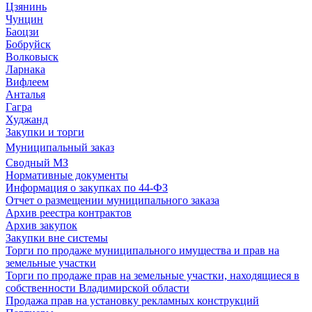
Цзянинь
Чунцин
Баоцзи
Бобруйск
Волковыск
Ларнака
Вифлеем
Анталья
Гагра
Худжанд
Закупки и торги
Муниципальный заказ
Сводный МЗ
Нормативные документы
Информация о закупках по 44-ФЗ
Отчет о размещении муниципального заказа
Архив реестра контрактов
Архив закупок
Закупки вне системы
Торги по продаже муниципального имущества и прав на
земельные участки
Торги по продаже прав на земельные участки, находящиеся в
собственности Владимирской области
Продажа прав на установку рекламных конструкций