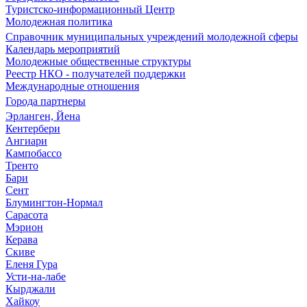
Туристско-информационный Центр
Молодежная политика
Справочник муниципальных учреждений молодежной сферы
Календарь мероприятий
Молодежные общественные структуры
Реестр НКО - получателей поддержки
Международные отношения
Города партнеры
Эрланген, Йена
Кентербери
Ангиари
Кампобассо
Тренто
Бари
Сент
Блумингтон-Нормал
Сарасота
Мэрион
Керава
Скиве
Еленя Гура
Усти-на-лабе
Кырджали
Хайкоу