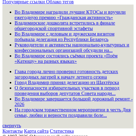
Популярные ссылки
Облако тегов
Во Владимире наградили лучшие КТОСы и вручили
ежегодную премию «Гражданская активность»
Владимирские дошколята встретились в финале
общегородской спортивной эстафеты
Во Владимире с деловым и дружеским визитом
побывала делегация из Республики Беларусь
Руководители и активисты национально-культурных и
конфессиональных организаций обсудили на...
Во Владимире состоялись съёмки проекта «Поём
«Катюшу» на разных языках»
Глава города лично проверил готовность детских
загородных лагерей к началу летнего сезона
Город Владимир принял делегацию из Шахтёрска
О безопасности избирательных участков в период
проведения выборов депутатов Совета народн...
Во Владимире завершается большой дорожный ремонт -
2026
На городском торжественном мероприятии в честь Дня
семьи, любви и верности поздравили боле...
свернуть
Контакты
Карта сайта
Статистика