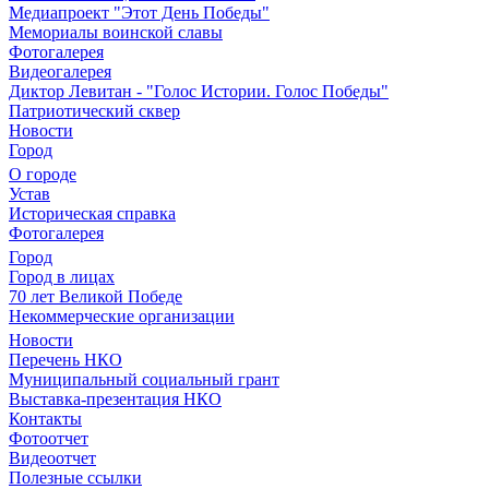
Медиапроект "Этот День Победы"
Мемориалы воинской славы
Фотогалерея
Видеогалерея
Диктор Левитан - "Голос Истории. Голос Победы"
Патриотический сквер
Новости
Город
О городе
Устав
Историческая справка
Фотогалерея
Город
Город в лицах
70 лет Великой Победе
Некоммерческие организации
Новости
Перечень НКО
Муниципальный социальный грант
Выставка-презентация НКО
Контакты
Фотоотчет
Видеоотчет
Полезные ссылки