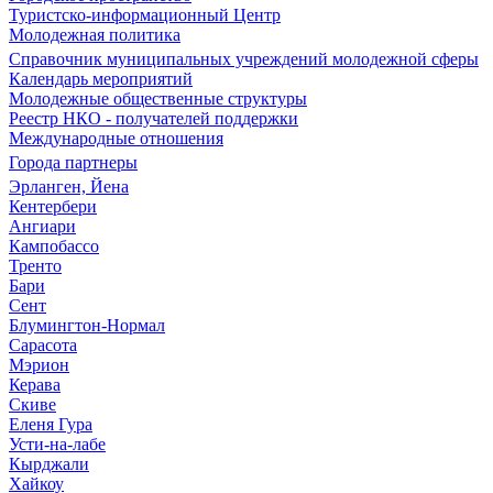
Туристско-информационный Центр
Молодежная политика
Справочник муниципальных учреждений молодежной сферы
Календарь мероприятий
Молодежные общественные структуры
Реестр НКО - получателей поддержки
Международные отношения
Города партнеры
Эрланген, Йена
Кентербери
Ангиари
Кампобассо
Тренто
Бари
Сент
Блумингтон-Нормал
Сарасота
Мэрион
Керава
Скиве
Еленя Гура
Усти-на-лабе
Кырджали
Хайкоу