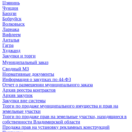
Цзянинь
Чунцин
Баоцзи
Бобруйск
Волковыск
Ларнака
Вифлеем
Анталья
Гагра
Худжанд
Закупки и торги
Муниципальный заказ
Сводный МЗ
Нормативные документы
Информация о закупках по 44-ФЗ
Отчет о размещении муниципального заказа
Архив реестра контрактов
Архив закупок
Закупки вне системы
Торги по продаже муниципального имущества и прав на
земельные участки
Торги по продаже прав на земельные участки, находящиеся в
собственности Владимирской области
Продажа прав на установку рекламных конструкций