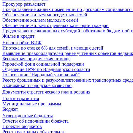
Прокурор разъясняет
Предоставление жилых помещений по договорам социального
Обеспечение жильем многодетных семей
Обеспечение жильем молодых семей
Обеспечение жильем отдельных категорий граждан
Предоставление жилищных субсидий работникам бюджетной 
Жилье в кредит
Новостройки ВИФ
Ипотека по ставке 6% для семей, имеющих детей
Выявление правообладателей ранее учтенных объектов недви
Бесплатная юридическая помощь
Городской фонд социальной поддержки
Отделение ПФР по Владимирской области
Голосование "Народный участковый"
Реестр брошенных и разукомплектованных транспортных сред
Экономика и городское хозяйство
Документы стратегического планирования
Прогноз развития
Муниципальные программы
Бюджет
Утвержденные бюджеты
Отчеты об исполнении бюджета
Проекты бюджетов
Реестр расходных обязательств