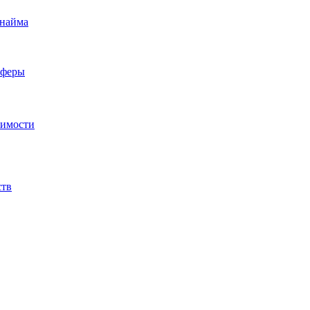
 найма
сферы
жимости
ств