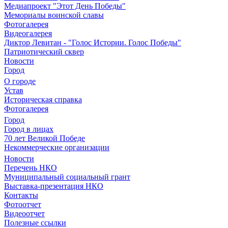
Медиапроект "Этот День Победы"
Мемориалы воинской славы
Фотогалерея
Видеогалерея
Диктор Левитан - "Голос Истории. Голос Победы"
Патриотический сквер
Новости
Город
О городе
Устав
Историческая справка
Фотогалерея
Город
Город в лицах
70 лет Великой Победе
Некоммерческие организации
Новости
Перечень НКО
Муниципальный социальный грант
Выставка-презентация НКО
Контакты
Фотоотчет
Видеоотчет
Полезные ссылки