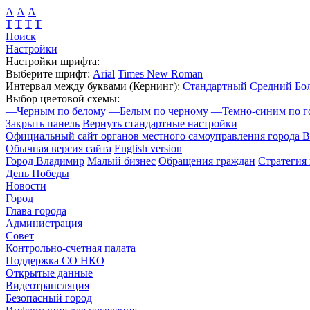
А
А
А
Т
Т
Т
Т
Поиск
Настройки
Настройки шрифта:
Выберите шрифт:
Arial
Times New Roman
Интервал между буквами
(Кернинг)
:
Стандартный
Средний
Бо
Выбор цветовой схемы:
—
Черным по белому
—
Белым по черному
—
Темно-синим по г
Закрыть панель
Вернуть стандартные настройки
Официальный сайт органов местного самоуправления города 
Обычная версия сайта
English version
Город Владимир
Малый бизнес
Обращения граждан
Стратегия 
День Победы
Новости
Город
Глава города
Администрация
Совет
Контрольно-счетная палата
Поддержка СО НКО
Открытые данные
Видеотрансляция
Безопасный город