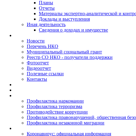
Планы
Отчеты
Материалы экспертно-аналитической и контр
Доклады и выступления
Иная деятельность
Сведения о доходах и имуществе
Новости
Перечень НКО
Муниципальный социальный грант
Реестр СО НКО - получатели поддержки
Фотоотчет
Видеоотчет
Полезные ссылки
Контакты
Профилактика наркомании
Профилактика терроризма
Противодействие коррупции
Профилактика правонарушений, общественная безо
Профилактика незаконной миграции
Коронавирус: официальная информация