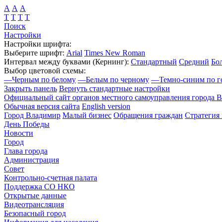
А
А
А
Т
Т
Т
Т
Поиск
Настройки
Настройки шрифта:
Выберите шрифт:
Arial
Times New Roman
Интервал между буквами
(Кернинг)
:
Стандартный
Средний
Бо
Выбор цветовой схемы:
—
Черным по белому
—
Белым по черному
—
Темно-синим по г
Закрыть панель
Вернуть стандартные настройки
Официальный сайт органов местного самоуправления города 
Обычная версия сайта
English version
Город Владимир
Малый бизнес
Обращения граждан
Стратегия 
День Победы
Новости
Город
Глава города
Администрация
Совет
Контрольно-счетная палата
Поддержка СО НКО
Открытые данные
Видеотрансляция
Безопасный город