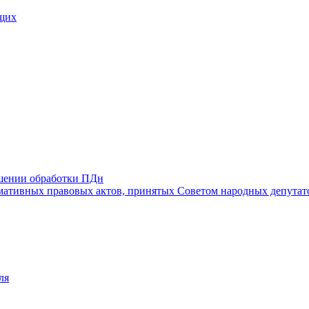
щих
ошении обработки ПДн
ативных правовых актов, принятых Советом народных депутат
ля