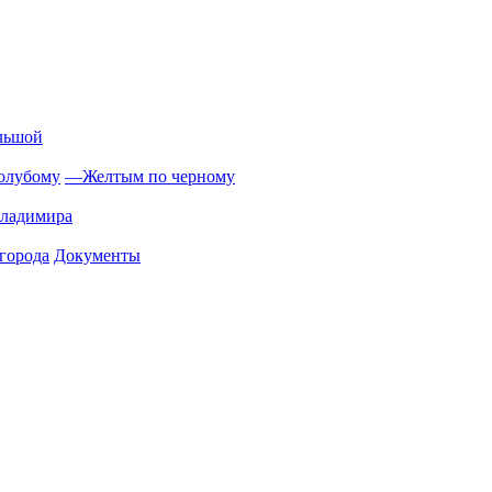
льшой
олубому
—
Желтым по черному
Владимира
города
Документы