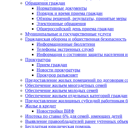
Обращения граждан
Нормативные документы
Порядок и время приема граждан
Обзоры решений, результаты, принятые меры
Электронные обращения
Общероссийский день приема граждан
Муниципальные и государственные услуги
Гражданская оборона и общественная безопасность
Информационные бюллетени
Телефоны экстренных служб
Информация о состоянии защиты населения и
Прокуратура
Прием граждан
Новости прокуратуры
Прокурор разъясняет
Предоставление жилых помещений по договорам с
Обеспечение жильем многодетных семей
Обеспечение жильем молодых семей
Обеспечение жильем отдельных категорий граждан
Предоставление жилищных субсидий работникам 
Жилье в кредит
Новостройки ВИФ
Ипотека по ставке 6% для семей, имеющих детей
Выявление правообладателей ранее учтенных объе
Бесплатная юридическая помощь