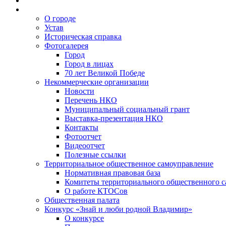
О городе
Устав
Историческая справка
Фотогалерея
Город
Город в лицах
70 лет Великой Победе
Некоммерческие организации
Новости
Перечень НКО
Муниципальный социальный грант
Выставка-презентация НКО
Контакты
Фотоотчет
Видеоотчет
Полезные ссылки
Территориальное общественное самоуправление
Нормативная правовая база
Комитеты территориального общественного 
О работе КТОСов
Общественная палата
Конкурс «Знай и люби родной Владимир»
О конкурсе