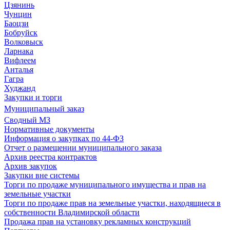
Цзянинь
Чунцин
Баоцзи
Бобруйск
Волковыск
Ларнака
Вифлеем
Анталья
Гагра
Худжанд
Закупки и торги
Муниципальный заказ
Сводный МЗ
Нормативные документы
Информация о закупках по 44-ФЗ
Отчет о размещении муниципального заказа
Архив реестра контрактов
Архив закупок
Закупки вне системы
Торги по продаже муниципального имущества и прав на
земельные участки
Торги по продаже прав на земельные участки, находящиеся в
собственности Владимирской области
Продажа прав на установку рекламных конструкций