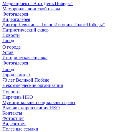
Медиапроект "Этот День Победы"
Мемориалы воинской славы
Фотогалерея
Видеогалерея
Диктор Левитан - "Голос Истории. Голос Победы"
Патриотический сквер
Новости
Город
О городе
Устав
Историческая справка
Фотогалерея
Город
Город в лицах
70 лет Великой Победе
Некоммерческие организации
Новости
Перечень НКО
Муниципальный социальный грант
Выставка-презентация НКО
Контакты
Фотоотчет
Видеоотчет
Полезные ссылки