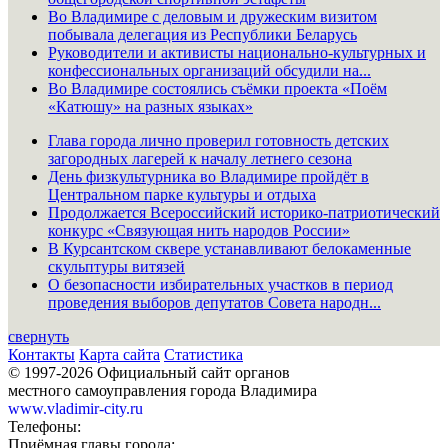
Во Владимире с деловым и дружеским визитом
побывала делегация из Республики Беларусь
Руководители и активисты национально-культурных и
конфессиональных организаций обсудили на...
Во Владимире состоялись съёмки проекта «Поём
«Катюшу» на разных языках»
Глава города лично проверил готовность детских
загородных лагерей к началу летнего сезона
День физкультурника во Владимире пройдёт в
Центральном парке культуры и отдыха
Продолжается Всероссийский историко-патриотический
конкурс «Связующая нить народов России»
В Курсантском сквере устанавливают белокаменные
скульптуры витязей
О безопасности избирательных участков в период
проведения выборов депутатов Совета народн...
свернуть
Контакты
Карта сайта
Статистика
© 1997-2026 Официальный сайт органов
местного самоуправления города Владимира
www.vladimir-city.ru
Телефоны:
Приёмная главы города: