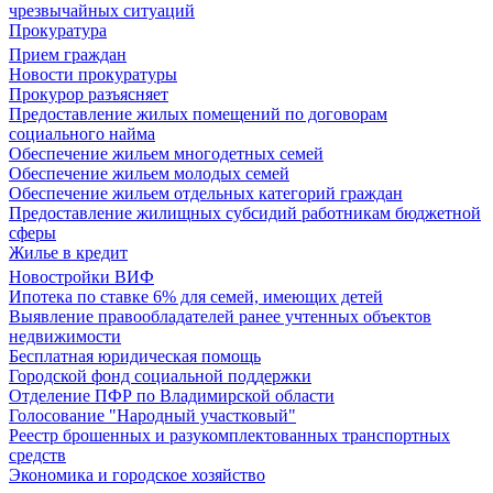
чрезвычайных ситуаций
Прокуратура
Прием граждан
Новости прокуратуры
Прокурор разъясняет
Предоставление жилых помещений по договорам
социального найма
Обеспечение жильем многодетных семей
Обеспечение жильем молодых семей
Обеспечение жильем отдельных категорий граждан
Предоставление жилищных субсидий работникам бюджетной
сферы
Жилье в кредит
Новостройки ВИФ
Ипотека по ставке 6% для семей, имеющих детей
Выявление правообладателей ранее учтенных объектов
недвижимости
Бесплатная юридическая помощь
Городской фонд социальной поддержки
Отделение ПФР по Владимирской области
Голосование "Народный участковый"
Реестр брошенных и разукомплектованных транспортных
средств
Экономика и городское хозяйство