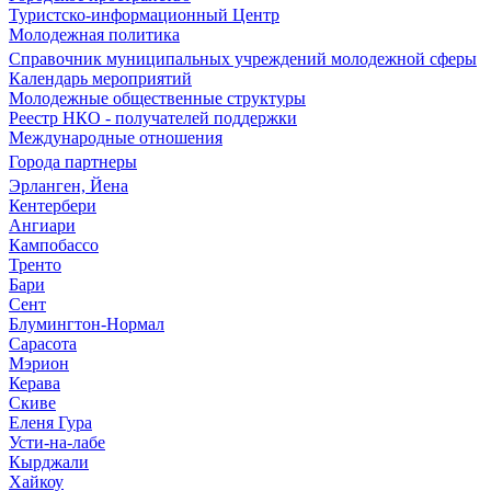
Туристско-информационный Центр
Молодежная политика
Справочник муниципальных учреждений молодежной сферы
Календарь мероприятий
Молодежные общественные структуры
Реестр НКО - получателей поддержки
Международные отношения
Города партнеры
Эрланген, Йена
Кентербери
Ангиари
Кампобассо
Тренто
Бари
Сент
Блумингтон-Нормал
Сарасота
Мэрион
Керава
Скиве
Еленя Гура
Усти-на-лабе
Кырджали
Хайкоу