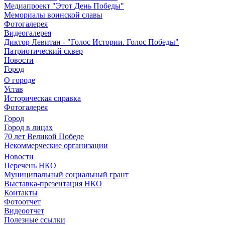
Медиапроект "Этот День Победы"
Мемориалы воинской славы
Фотогалерея
Видеогалерея
Диктор Левитан - "Голос Истории. Голос Победы"
Патриотический сквер
Новости
Город
О городе
Устав
Историческая справка
Фотогалерея
Город
Город в лицах
70 лет Великой Победе
Некоммерческие организации
Новости
Перечень НКО
Муниципальный социальный грант
Выставка-презентация НКО
Контакты
Фотоотчет
Видеоотчет
Полезные ссылки