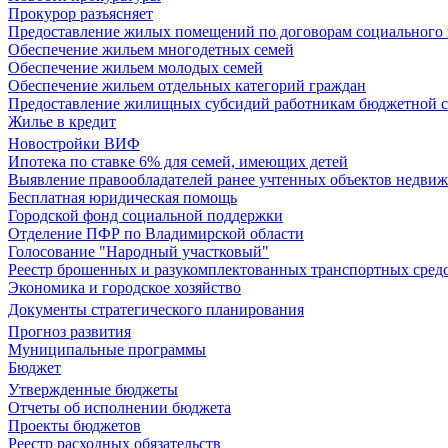
Прокурор разъясняет
Предоставление жилых помещений по договорам социального
Обеспечение жильем многодетных семей
Обеспечение жильем молодых семей
Обеспечение жильем отдельных категорий граждан
Предоставление жилищных субсидий работникам бюджетной 
Жилье в кредит
Новостройки ВИФ
Ипотека по ставке 6% для семей, имеющих детей
Выявление правообладателей ранее учтенных объектов недви
Бесплатная юридическая помощь
Городской фонд социальной поддержки
Отделение ПФР по Владимирской области
Голосование "Народный участковый"
Реестр брошенных и разукомплектованных транспортных сред
Экономика и городское хозяйство
Документы стратегического планирования
Прогноз развития
Муниципальные программы
Бюджет
Утвержденные бюджеты
Отчеты об исполнении бюджета
Проекты бюджетов
Реестр расходных обязательств