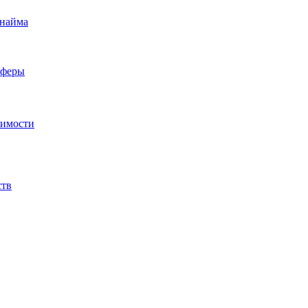
 найма
сферы
жимости
ств