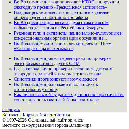
Во Владимире наградили лучшие КТОСы и вручили
ежегодную премию «Гражданская активность»
Владимирские дошколята встретились в финале
общегородской спортивной эстафеты
Во Владимире с деловым и дружеским визитом
побывала делегация из Республики Беларусь
Руководители и активисты национально-культурных и
конфессиональных организаций обсудили на...
Во Владимире состоялись съёмки проекта «Поём
«Катюшу» на разных языках»
Во Владимире прошёл первый рейд по проверке
электросамокатов и других СИМ
Глава города лично проверил готовность детских
загородных лагерей к началу летнего сезона
Синоптики прогнозируют грозу с дождем
Во Владимире продолжается подготовка к
отопительному сезону
Как не попасть в базу данных дропперов: практические
советы для пользователей банковских карт
свернуть
Контакты
Карта сайта
Статистика
© 1997-2026 Официальный сайт органов
местного самоуправления города Владимира