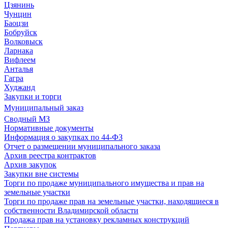
Цзянинь
Чунцин
Баоцзи
Бобруйск
Волковыск
Ларнака
Вифлеем
Анталья
Гагра
Худжанд
Закупки и торги
Муниципальный заказ
Сводный МЗ
Нормативные документы
Информация о закупках по 44-ФЗ
Отчет о размещении муниципального заказа
Архив реестра контрактов
Архив закупок
Закупки вне системы
Торги по продаже муниципального имущества и прав на
земельные участки
Торги по продаже прав на земельные участки, находящиеся в
собственности Владимирской области
Продажа прав на установку рекламных конструкций