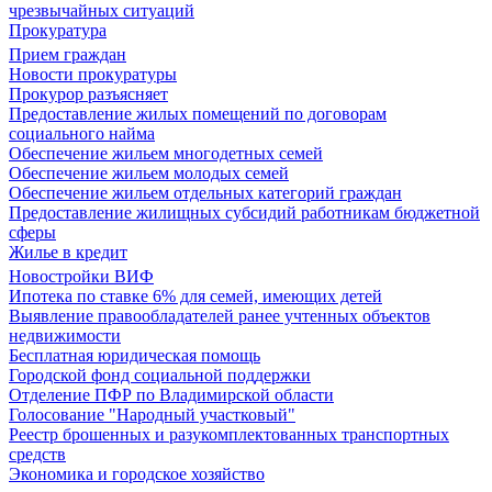
чрезвычайных ситуаций
Прокуратура
Прием граждан
Новости прокуратуры
Прокурор разъясняет
Предоставление жилых помещений по договорам
социального найма
Обеспечение жильем многодетных семей
Обеспечение жильем молодых семей
Обеспечение жильем отдельных категорий граждан
Предоставление жилищных субсидий работникам бюджетной
сферы
Жилье в кредит
Новостройки ВИФ
Ипотека по ставке 6% для семей, имеющих детей
Выявление правообладателей ранее учтенных объектов
недвижимости
Бесплатная юридическая помощь
Городской фонд социальной поддержки
Отделение ПФР по Владимирской области
Голосование "Народный участковый"
Реестр брошенных и разукомплектованных транспортных
средств
Экономика и городское хозяйство