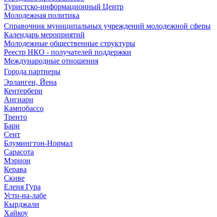
Туристско-информационный Центр
Молодежная политика
Справочник муниципальных учреждений молодежной сферы
Календарь мероприятий
Молодежные общественные структуры
Реестр НКО - получателей поддержки
Международные отношения
Города партнеры
Эрланген, Йена
Кентербери
Ангиари
Кампобассо
Тренто
Бари
Сент
Блумингтон-Нормал
Сарасота
Мэрион
Керава
Скиве
Еленя Гура
Усти-на-лабе
Кырджали
Хайкоу