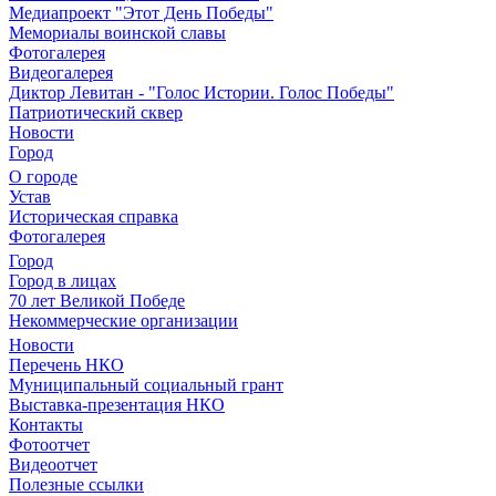
Медиапроект "Этот День Победы"
Мемориалы воинской славы
Фотогалерея
Видеогалерея
Диктор Левитан - "Голос Истории. Голос Победы"
Патриотический сквер
Новости
Город
О городе
Устав
Историческая справка
Фотогалерея
Город
Город в лицах
70 лет Великой Победе
Некоммерческие организации
Новости
Перечень НКО
Муниципальный социальный грант
Выставка-презентация НКО
Контакты
Фотоотчет
Видеоотчет
Полезные ссылки