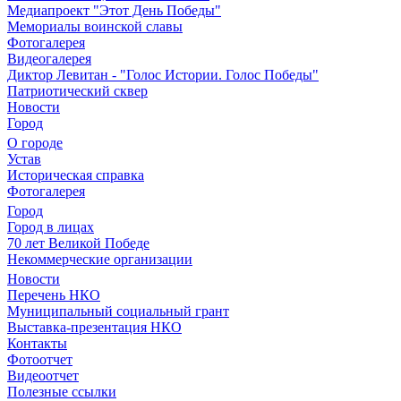
Медиапроект "Этот День Победы"
Мемориалы воинской славы
Фотогалерея
Видеогалерея
Диктор Левитан - "Голос Истории. Голос Победы"
Патриотический сквер
Новости
Город
О городе
Устав
Историческая справка
Фотогалерея
Город
Город в лицах
70 лет Великой Победе
Некоммерческие организации
Новости
Перечень НКО
Муниципальный социальный грант
Выставка-презентация НКО
Контакты
Фотоотчет
Видеоотчет
Полезные ссылки