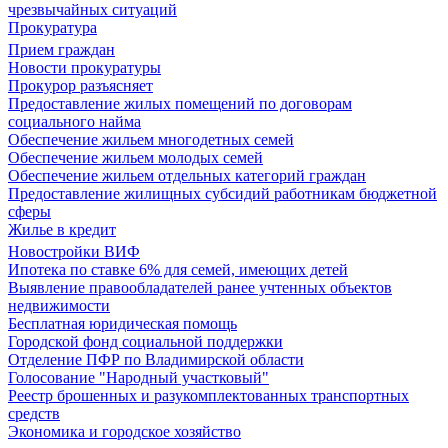
чрезвычайных ситуаций
Прокуратура
Прием граждан
Новости прокуратуры
Прокурор разъясняет
Предоставление жилых помещений по договорам
социального найма
Обеспечение жильем многодетных семей
Обеспечение жильем молодых семей
Обеспечение жильем отдельных категорий граждан
Предоставление жилищных субсидий работникам бюджетной
сферы
Жилье в кредит
Новостройки ВИФ
Ипотека по ставке 6% для семей, имеющих детей
Выявление правообладателей ранее учтенных объектов
недвижимости
Бесплатная юридическая помощь
Городской фонд социальной поддержки
Отделение ПФР по Владимирской области
Голосование "Народный участковый"
Реестр брошенных и разукомплектованных транспортных
средств
Экономика и городское хозяйство