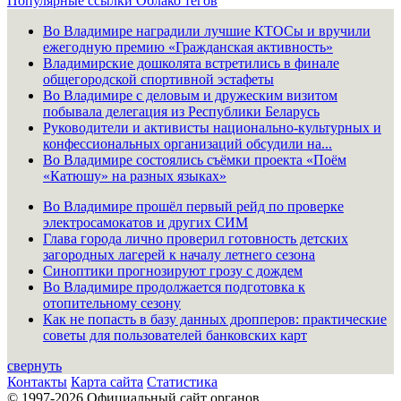
Популярные ссылки
Облако тегов
Во Владимире наградили лучшие КТОСы и вручили
ежегодную премию «Гражданская активность»
Владимирские дошколята встретились в финале
общегородской спортивной эстафеты
Во Владимире с деловым и дружеским визитом
побывала делегация из Республики Беларусь
Руководители и активисты национально-культурных и
конфессиональных организаций обсудили на...
Во Владимире состоялись съёмки проекта «Поём
«Катюшу» на разных языках»
Во Владимире прошёл первый рейд по проверке
электросамокатов и других СИМ
Глава города лично проверил готовность детских
загородных лагерей к началу летнего сезона
Синоптики прогнозируют грозу с дождем
Во Владимире продолжается подготовка к
отопительному сезону
Как не попасть в базу данных дропперов: практические
советы для пользователей банковских карт
свернуть
Контакты
Карта сайта
Статистика
© 1997-2026 Официальный сайт органов