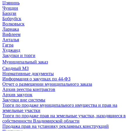
Цзянинь
Чунцин
Баоцзи
Бобруйск
Волковыск
Ларнака
Вифлеем
Анталья
Гагра
Худжанд
Закупки и торги
Муниципальный заказ
Сводный МЗ
Нормативные документы
Информация о закупках по 44-ФЗ
Отчет о размещении муниципального заказа
Архив реестра контрактов
Архив закупок
Закупки вне системы
Торги по продаже муниципального имущества и прав на
земельные участки
Торги по продаже прав на земельные участки, находящиеся в
собственности Владимирской области
Продажа прав на установку рекламных конструкций