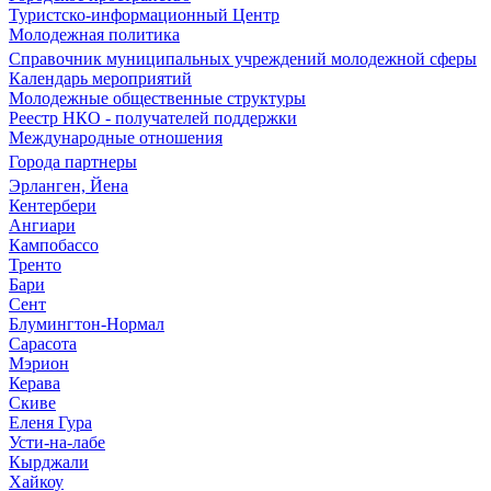
Туристско-информационный Центр
Молодежная политика
Справочник муниципальных учреждений молодежной сферы
Календарь мероприятий
Молодежные общественные структуры
Реестр НКО - получателей поддержки
Международные отношения
Города партнеры
Эрланген, Йена
Кентербери
Ангиари
Кампобассо
Тренто
Бари
Сент
Блумингтон-Нормал
Сарасота
Мэрион
Керава
Скиве
Еленя Гура
Усти-на-лабе
Кырджали
Хайкоу