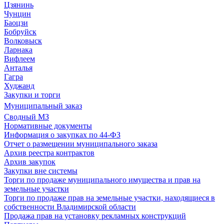
Цзянинь
Чунцин
Баоцзи
Бобруйск
Волковыск
Ларнака
Вифлеем
Анталья
Гагра
Худжанд
Закупки и торги
Муниципальный заказ
Сводный МЗ
Нормативные документы
Информация о закупках по 44-ФЗ
Отчет о размещении муниципального заказа
Архив реестра контрактов
Архив закупок
Закупки вне системы
Торги по продаже муниципального имущества и прав на
земельные участки
Торги по продаже прав на земельные участки, находящиеся в
собственности Владимирской области
Продажа прав на установку рекламных конструкций