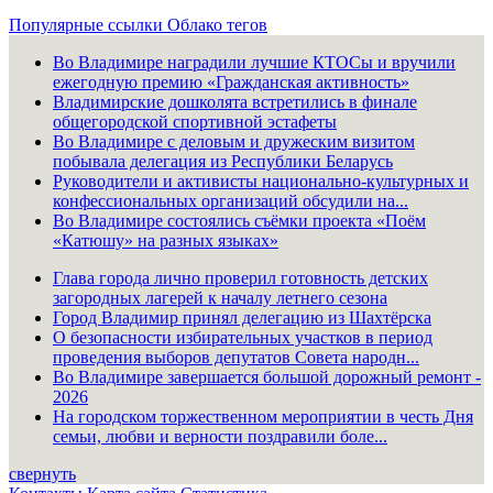
Популярные ссылки
Облако тегов
Во Владимире наградили лучшие КТОСы и вручили
ежегодную премию «Гражданская активность»
Владимирские дошколята встретились в финале
общегородской спортивной эстафеты
Во Владимире с деловым и дружеским визитом
побывала делегация из Республики Беларусь
Руководители и активисты национально-культурных и
конфессиональных организаций обсудили на...
Во Владимире состоялись съёмки проекта «Поём
«Катюшу» на разных языках»
Глава города лично проверил готовность детских
загородных лагерей к началу летнего сезона
Город Владимир принял делегацию из Шахтёрска
О безопасности избирательных участков в период
проведения выборов депутатов Совета народн...
Во Владимире завершается большой дорожный ремонт -
2026
На городском торжественном мероприятии в честь Дня
семьи, любви и верности поздравили боле...
свернуть