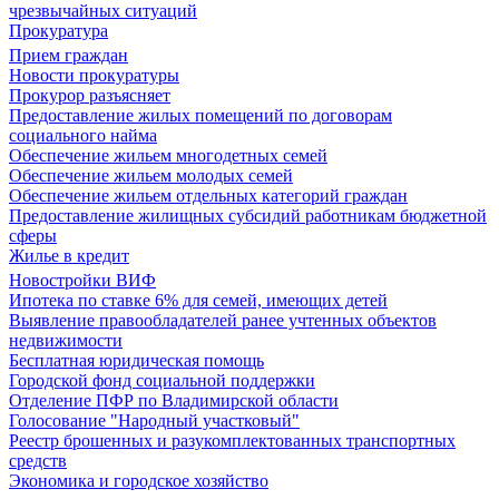
чрезвычайных ситуаций
Прокуратура
Прием граждан
Новости прокуратуры
Прокурор разъясняет
Предоставление жилых помещений по договорам
социального найма
Обеспечение жильем многодетных семей
Обеспечение жильем молодых семей
Обеспечение жильем отдельных категорий граждан
Предоставление жилищных субсидий работникам бюджетной
сферы
Жилье в кредит
Новостройки ВИФ
Ипотека по ставке 6% для семей, имеющих детей
Выявление правообладателей ранее учтенных объектов
недвижимости
Бесплатная юридическая помощь
Городской фонд социальной поддержки
Отделение ПФР по Владимирской области
Голосование "Народный участковый"
Реестр брошенных и разукомплектованных транспортных
средств
Экономика и городское хозяйство