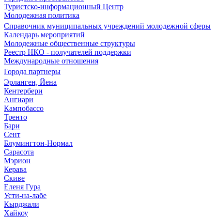
Туристско-информационный Центр
Молодежная политика
Справочник муниципальных учреждений молодежной сферы
Календарь мероприятий
Молодежные общественные структуры
Реестр НКО - получателей поддержки
Международные отношения
Города партнеры
Эрланген, Йена
Кентербери
Ангиари
Кампобассо
Тренто
Бари
Сент
Блумингтон-Нормал
Сарасота
Мэрион
Керава
Скиве
Еленя Гура
Усти-на-лабе
Кырджали
Хайкоу