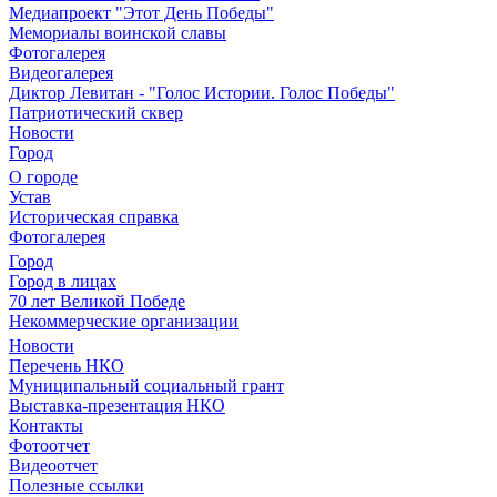
Медиапроект "Этот День Победы"
Мемориалы воинской славы
Фотогалерея
Видеогалерея
Диктор Левитан - "Голос Истории. Голос Победы"
Патриотический сквер
Новости
Город
О городе
Устав
Историческая справка
Фотогалерея
Город
Город в лицах
70 лет Великой Победе
Некоммерческие организации
Новости
Перечень НКО
Муниципальный социальный грант
Выставка-презентация НКО
Контакты
Фотоотчет
Видеоотчет
Полезные ссылки