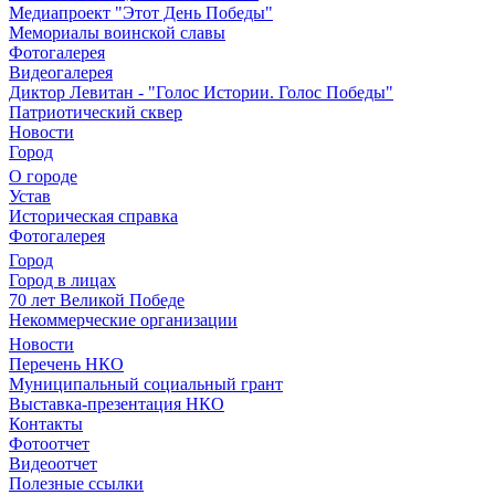
Медиапроект "Этот День Победы"
Мемориалы воинской славы
Фотогалерея
Видеогалерея
Диктор Левитан - "Голос Истории. Голос Победы"
Патриотический сквер
Новости
Город
О городе
Устав
Историческая справка
Фотогалерея
Город
Город в лицах
70 лет Великой Победе
Некоммерческие организации
Новости
Перечень НКО
Муниципальный социальный грант
Выставка-презентация НКО
Контакты
Фотоотчет
Видеоотчет
Полезные ссылки