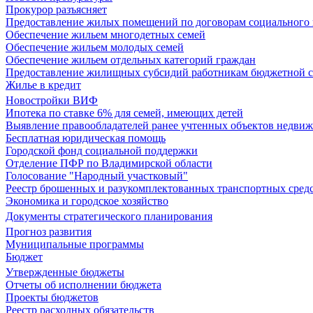
Прокурор разъясняет
Предоставление жилых помещений по договорам социального
Обеспечение жильем многодетных семей
Обеспечение жильем молодых семей
Обеспечение жильем отдельных категорий граждан
Предоставление жилищных субсидий работникам бюджетной 
Жилье в кредит
Новостройки ВИФ
Ипотека по ставке 6% для семей, имеющих детей
Выявление правообладателей ранее учтенных объектов недви
Бесплатная юридическая помощь
Городской фонд социальной поддержки
Отделение ПФР по Владимирской области
Голосование "Народный участковый"
Реестр брошенных и разукомплектованных транспортных сред
Экономика и городское хозяйство
Документы стратегического планирования
Прогноз развития
Муниципальные программы
Бюджет
Утвержденные бюджеты
Отчеты об исполнении бюджета
Проекты бюджетов
Реестр расходных обязательств