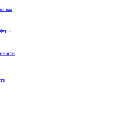
 найма
сферы
жимости
ств