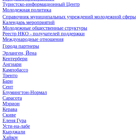
Туристско-информационный Центр
Молодежная политика
Справочник муниципальных учреждений молодежной сферы
Календарь мероприятий
Молодежные общественные структуры
Реестр НКО - получателей поддержки
Международные отношения
Города партнеры
Эрланген, Йена
Кентербери
Ангиари
Кампобассо
Тренто
Бари
Сент
Блумингтон-Нормал
Сарасота
Мэрион
Керава
Скиве
Еленя Гура
Усти-на-лабе
Кырджали
Хайкоу