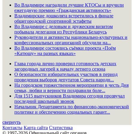
Во Владимире наградили лучшие КТОСы и вручили
ежегодную премию «Гражданская активность»
Владимирские дошколята встретились в финале
общегородской спортивной эстафеты
Во Владимире с деловым и дружеским визитом
побывала делегация из Республики Беларусь
Руководители и активисты национально-культурных и
конфессиональных организаций обсудили на...
Во Владимире состоялись съёмки проекта «Поём
«Катюшу» на разных языках»
Глава города лично проверил готовность детских
загородных лагерей к началу летнего сезона
О безопасности избирательных участков в период
проведения выборов депутатов Совета народн...
На городском торжественном мероприятии в честь Дня
семьи, любви и верности поздравили боле...
Для 1515 выпускников Владимира сегодня прозвучал
последний школьный звонок
Начальник Департамента по финансово-экономической
политике и обеспечению социальных гарант...
свернуть
Контакты
Карта сайта
Статистика
© 1997-2026 Официальный сайт органов