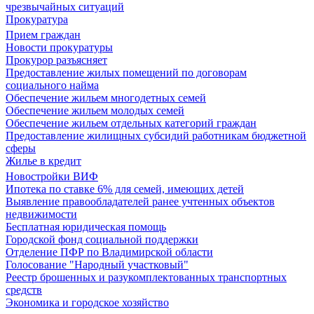
чрезвычайных ситуаций
Прокуратура
Прием граждан
Новости прокуратуры
Прокурор разъясняет
Предоставление жилых помещений по договорам
социального найма
Обеспечение жильем многодетных семей
Обеспечение жильем молодых семей
Обеспечение жильем отдельных категорий граждан
Предоставление жилищных субсидий работникам бюджетной
сферы
Жилье в кредит
Новостройки ВИФ
Ипотека по ставке 6% для семей, имеющих детей
Выявление правообладателей ранее учтенных объектов
недвижимости
Бесплатная юридическая помощь
Городской фонд социальной поддержки
Отделение ПФР по Владимирской области
Голосование "Народный участковый"
Реестр брошенных и разукомплектованных транспортных
средств
Экономика и городское хозяйство