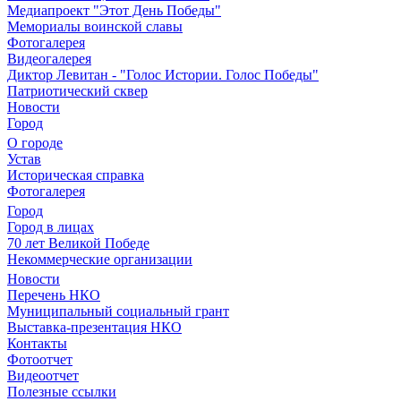
Медиапроект "Этот День Победы"
Мемориалы воинской славы
Фотогалерея
Видеогалерея
Диктор Левитан - "Голос Истории. Голос Победы"
Патриотический сквер
Новости
Город
О городе
Устав
Историческая справка
Фотогалерея
Город
Город в лицах
70 лет Великой Победе
Некоммерческие организации
Новости
Перечень НКО
Муниципальный социальный грант
Выставка-презентация НКО
Контакты
Фотоотчет
Видеоотчет
Полезные ссылки