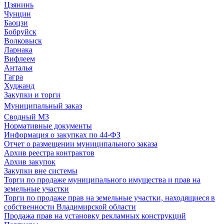
Цзянинь
Чунцин
Баоцзи
Бобруйск
Волковыск
Ларнака
Вифлеем
Анталья
Гагра
Худжанд
Закупки и торги
Муниципальный заказ
Сводный МЗ
Нормативные документы
Информация о закупках по 44-ФЗ
Отчет о размещении муниципального заказа
Архив реестра контрактов
Архив закупок
Закупки вне системы
Торги по продаже муниципального имущества и прав на
земельные участки
Торги по продаже прав на земельные участки, находящиеся в
собственности Владимирской области
Продажа прав на установку рекламных конструкций