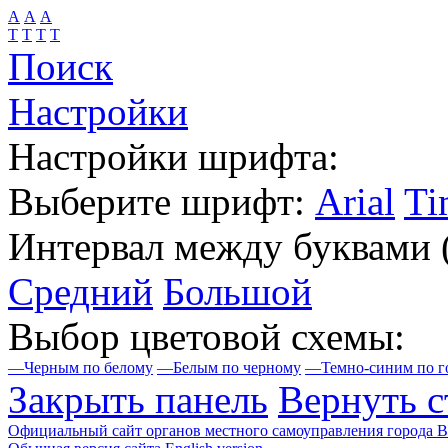
А
А
А
Т
Т
Т
Т
Поиск
Настройки
Настройки шрифта:
Выберите шрифт:
Arial
Ti
Интервал между буквами
Средний
Большой
Выбор цветовой схемы:
—
Черным по белому
—
Белым по черному
—
Темно-синим по г
Закрыть панель
Вернуть с
Официальный сайт органов местного самоуправления города 