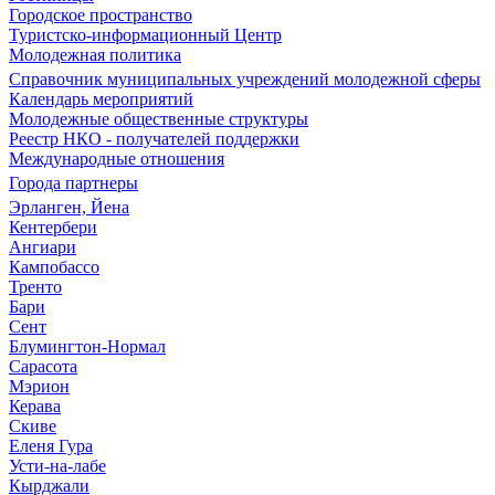
Городское пространство
Туристско-информационный Центр
Молодежная политика
Справочник муниципальных учреждений молодежной сферы
Календарь мероприятий
Молодежные общественные структуры
Реестр НКО - получателей поддержки
Международные отношения
Города партнеры
Эрланген, Йена
Кентербери
Ангиари
Кампобассо
Тренто
Бари
Сент
Блумингтон-Нормал
Сарасота
Мэрион
Керава
Скиве
Еленя Гура
Усти-на-лабе
Кырджали