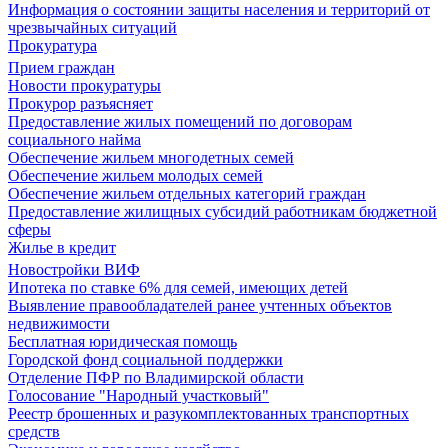
Информация о состоянии защиты населения и территорий от
чрезвычайных ситуаций
Прокуратура
Прием граждан
Новости прокуратуры
Прокурор разъясняет
Предоставление жилых помещений по договорам
социального найма
Обеспечение жильем многодетных семей
Обеспечение жильем молодых семей
Обеспечение жильем отдельных категорий граждан
Предоставление жилищных субсидий работникам бюджетной
сферы
Жилье в кредит
Новостройки ВИФ
Ипотека по ставке 6% для семей, имеющих детей
Выявление правообладателей ранее учтенных объектов
недвижимости
Бесплатная юридическая помощь
Городской фонд социальной поддержки
Отделение ПФР по Владимирской области
Голосование "Народный участковый"
Реестр брошенных и разукомплектованных транспортных
средств