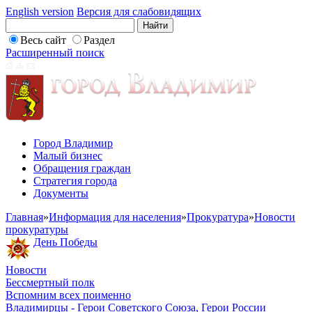
English version
Версия для слабовидящих
Весь сайт
Раздел
Расширенный поиск
Город Владимир
Малый бизнес
Обращения граждан
Стратегия города
Документы
Главная
»
Информация для населения
»
Прокуратура
»
Новости
прокуратуры
День Победы
Новости
Бессмертный полк
Вспомним всех поименно
Владимирцы - Герои Советского Союза, Герои России