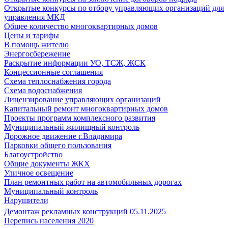
Открытые конкурсы по отбору управляющих организаций для
управления МКД
Общее количество многоквартирных домов
Цены и тарифы
В помощь жителю
Энергосбережение
Раскрытие информации УО, ТСЖ, ЖСК
Концессионные соглашения
Схема теплоснабжения города
Схема водоснабжения
Лицензирование управляющих организаций
Капитальный ремонт многоквартирных домов
Проекты программ комплексного развития
Муниципальный жилищный контроль
Дорожное движение г.Владимира
Парковки общего пользования
Благоустройство
Общие документы ЖКХ
Уличное освещение
План ремонтных работ на автомобильных дорогах
Муниципальный контроль
Нарушители
Демонтаж рекламных конструкций 05.11.2025
Перепись населения 2020