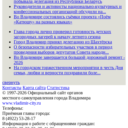
побывала делегация из Республики Беларусь
Руководители и активисты национально-культурных и
конфессиональных организаций обсудили на...
Во Владимире состоялись съёмки проекта «Поём
«Катюшу» на разных языках»
Глава города лично проверил готовность детских
загородных лагерей к началу летнего сезона
Город Владимир принял делегацию из Шахтёрска
О безопасности избирательных участков в период
проведения выборов депутатов Совета народн...
Во Владимире завершается большой дорожный ремонт -
2026
На городском торжественном мероприятии в честь Дня
семьи, любви и верности поздравили боле...
свернуть
Контакты
Карта сайта
Статистика
© 1997-2026 Официальный сайт органов
местного самоуправления города Владимира
www.vladimir-city.ru
Телефоны:
Приёмная главы города:
8 (4922) 53-28-17
Информация о работе с обращениями граждан: