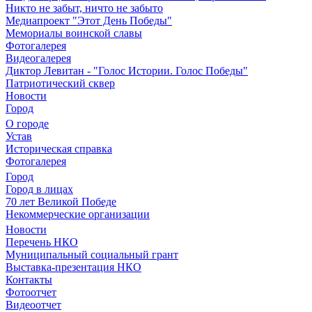
Никто не забыт, ничто не забыто
Медиапроект "Этот День Победы"
Мемориалы воинской славы
Фотогалерея
Видеогалерея
Диктор Левитан - "Голос Истории. Голос Победы"
Патриотический сквер
Новости
Город
О городе
Устав
Историческая справка
Фотогалерея
Город
Город в лицах
70 лет Великой Победе
Некоммерческие организации
Новости
Перечень НКО
Муниципальный социальный грант
Выставка-презентация НКО
Контакты
Фотоотчет
Видеоотчет