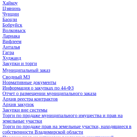
Хайкоу
Цзянинь
Чунцин
Баоцзи
Бобруйск
Волковыск
Ларнака
Вифлеем
Анталья
Гагра
Худжанд
Закупки и торги
Муниципальный заказ
Сводный МЗ
Нормативные документы
Информация о закупках по 44-ФЗ
Отчет о размещении муниципального заказа
Архив реестра контрактов
Архив закупок
Закупки вне системы
Торги по продаже муниципального имущества и прав на
земельные участки
Торги по продаже прав на земельные участки, находящиеся в
собственности Владимирской области