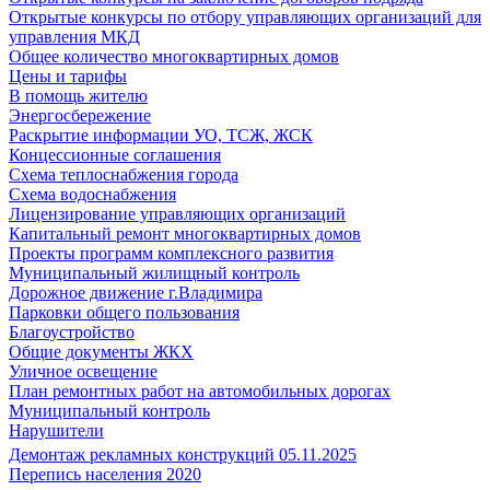
Открытые конкурсы по отбору управляющих организаций для
управления МКД
Общее количество многоквартирных домов
Цены и тарифы
В помощь жителю
Энергосбережение
Раскрытие информации УО, ТСЖ, ЖСК
Концессионные соглашения
Схема теплоснабжения города
Схема водоснабжения
Лицензирование управляющих организаций
Капитальный ремонт многоквартирных домов
Проекты программ комплексного развития
Муниципальный жилищный контроль
Дорожное движение г.Владимира
Парковки общего пользования
Благоустройство
Общие документы ЖКХ
Уличное освещение
План ремонтных работ на автомобильных дорогах
Муниципальный контроль
Нарушители
Демонтаж рекламных конструкций 05.11.2025
Перепись населения 2020