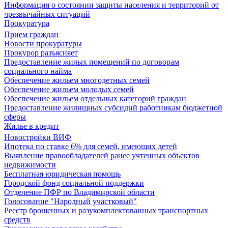
Информация о состоянии защиты населения и территорий от
чрезвычайных ситуаций
Прокуратура
Прием граждан
Новости прокуратуры
Прокурор разъясняет
Предоставление жилых помещений по договорам
социального найма
Обеспечение жильем многодетных семей
Обеспечение жильем молодых семей
Обеспечение жильем отдельных категорий граждан
Предоставление жилищных субсидий работникам бюджетной
сферы
Жилье в кредит
Новостройки ВИФ
Ипотека по ставке 6% для семей, имеющих детей
Выявление правообладателей ранее учтенных объектов
недвижимости
Бесплатная юридическая помощь
Городской фонд социальной поддержки
Отделение ПФР по Владимирской области
Голосование "Народный участковый"
Реестр брошенных и разукомплектованных транспортных
средств