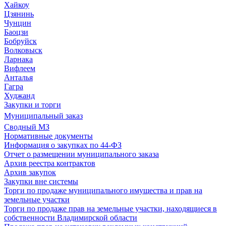
Хайкоу
Цзянинь
Чунцин
Баоцзи
Бобруйск
Волковыск
Ларнака
Вифлеем
Анталья
Гагра
Худжанд
Закупки и торги
Муниципальный заказ
Сводный МЗ
Нормативные документы
Информация о закупках по 44-ФЗ
Отчет о размещении муниципального заказа
Архив реестра контрактов
Архив закупок
Закупки вне системы
Торги по продаже муниципального имущества и прав на
земельные участки
Торги по продаже прав на земельные участки, находящиеся в
собственности Владимирской области