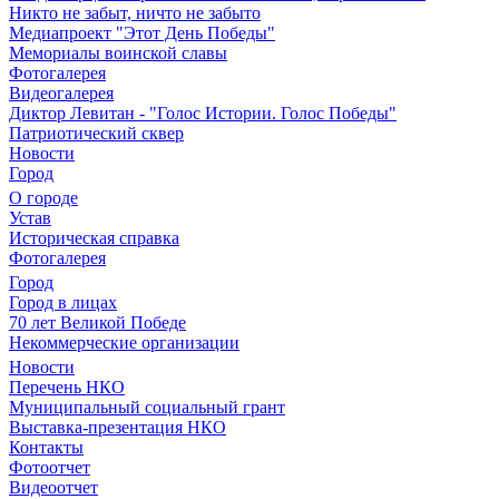
Никто не забыт, ничто не забыто
Медиапроект "Этот День Победы"
Мемориалы воинской славы
Фотогалерея
Видеогалерея
Диктор Левитан - "Голос Истории. Голос Победы"
Патриотический сквер
Новости
Город
О городе
Устав
Историческая справка
Фотогалерея
Город
Город в лицах
70 лет Великой Победе
Некоммерческие организации
Новости
Перечень НКО
Муниципальный социальный грант
Выставка-презентация НКО
Контакты
Фотоотчет
Видеоотчет