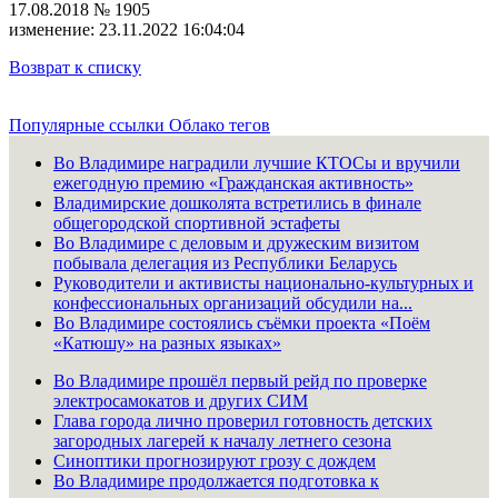
17.08.2018 № 1905
изменение: 23.11.2022 16:04:04
Возврат к списку
Популярные ссылки
Облако тегов
Во Владимире наградили лучшие КТОСы и вручили
ежегодную премию «Гражданская активность»
Владимирские дошколята встретились в финале
общегородской спортивной эстафеты
Во Владимире с деловым и дружеским визитом
побывала делегация из Республики Беларусь
Руководители и активисты национально-культурных и
конфессиональных организаций обсудили на...
Во Владимире состоялись съёмки проекта «Поём
«Катюшу» на разных языках»
Во Владимире прошёл первый рейд по проверке
электросамокатов и других СИМ
Глава города лично проверил готовность детских
загородных лагерей к началу летнего сезона
Синоптики прогнозируют грозу с дождем
Во Владимире продолжается подготовка к