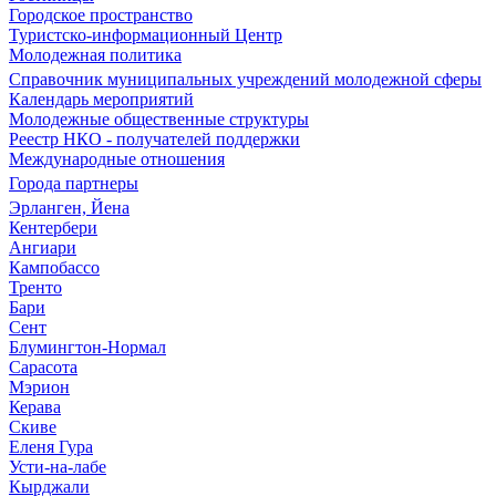
Городское пространство
Туристско-информационный Центр
Молодежная политика
Справочник муниципальных учреждений молодежной сферы
Календарь мероприятий
Молодежные общественные структуры
Реестр НКО - получателей поддержки
Международные отношения
Города партнеры
Эрланген, Йена
Кентербери
Ангиари
Кампобассо
Тренто
Бари
Сент
Блумингтон-Нормал
Сарасота
Мэрион
Керава
Скиве
Еленя Гура
Усти-на-лабе
Кырджали