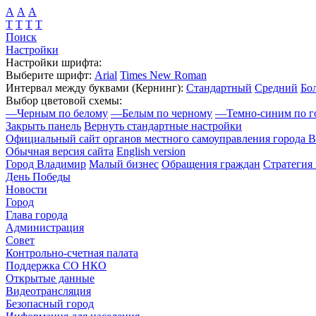
А
А
А
Т
Т
Т
Т
Поиск
Настройки
Настройки шрифта:
Выберите шрифт:
Arial
Times New Roman
Интервал между буквами
(Кернинг)
:
Стандартный
Средний
Бо
Выбор цветовой схемы:
—
Черным по белому
—
Белым по черному
—
Темно-синим по г
Закрыть панель
Вернуть стандартные настройки
Официальный сайт органов местного самоуправления города 
Обычная версия сайта
English version
Город Владимир
Малый бизнес
Обращения граждан
Стратегия 
День Победы
Новости
Город
Глава города
Администрация
Совет
Контрольно-счетная палата
Поддержка СО НКО
Открытые данные
Видеотрансляция
Безопасный город