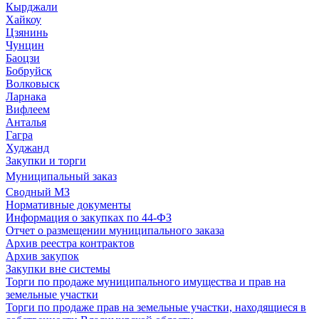
Кырджали
Хайкоу
Цзянинь
Чунцин
Баоцзи
Бобруйск
Волковыск
Ларнака
Вифлеем
Анталья
Гагра
Худжанд
Закупки и торги
Муниципальный заказ
Сводный МЗ
Нормативные документы
Информация о закупках по 44-ФЗ
Отчет о размещении муниципального заказа
Архив реестра контрактов
Архив закупок
Закупки вне системы
Торги по продаже муниципального имущества и прав на
земельные участки
Торги по продаже прав на земельные участки, находящиеся в