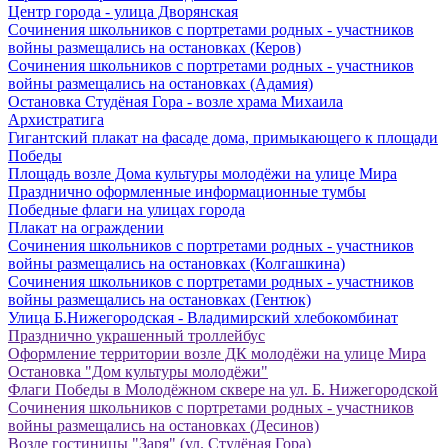
Центр города - улица Дворянская
Сочинения школьников с портретами родных - участников
войны размещались на остановках (Керов)
Сочинения школьников с портретами родных - участников
войны размещались на остановках (Адамия)
Остановка Студёная Гора - возле храма Михаила
Архистратига
Гигантский плакат на фасаде дома, примыкающего к площади
Победы
Площадь возле Дома культуры молодёжи на улице Мира
Празднично оформленные информационные тумбы
Победные флаги на улицах города
Плакат на ограждении
Сочинения школьников с портретами родных - участников
войны размещались на остановках (Колгашкина)
Сочинения школьников с портретами родных - участников
войны размещались на остановках (Гентюк)
Улица Б.Нижегородская - Владимирский хлебокомбинат
Празднично украшенный троллейбус
Оформление территории возле ДК молодёжи на улице Мира
Остановка "Дом культуры молодёжи"
Флаги Победы в Молодёжном сквере на ул. Б. Нижегородской
Сочинения школьников с портретами родных - участников
войны размещались на остановках (Десинов)
Возле гостиницы "Заря" (ул. Студёная Гора)