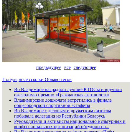
предыдущее
все
следующее
Популярные ссылки
Облако тегов
Во Владимире наградили лучшие КТОСы и вручили
ежегодную премию «Гражданская активность»
Владимирские дошколята встретились в финале
общегородской спортивной эстафеты
Во Владимире с деловым и дружеским визитом
побывала делегация из Республики Беларусь
Руководители и активисты национально-культурных и
конфессиональных организаций обсудили на...
Во Владимире состоялись съёмки проекта «Поём