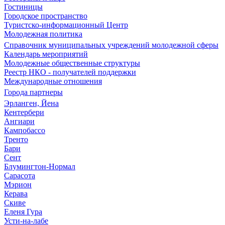
Гостиницы
Городское пространство
Туристско-информационный Центр
Молодежная политика
Справочник муниципальных учреждений молодежной сферы
Календарь мероприятий
Молодежные общественные структуры
Реестр НКО - получателей поддержки
Международные отношения
Города партнеры
Эрланген, Йена
Кентербери
Ангиари
Кампобассо
Тренто
Бари
Сент
Блумингтон-Нормал
Сарасота
Мэрион
Керава
Скиве
Еленя Гура
Усти-на-лабе