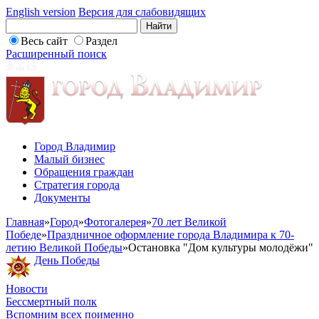
English version
Версия для слабовидящих
Весь сайт
Раздел
Расширенный поиск
Город Владимир
Малый бизнес
Обращения граждан
Стратегия города
Документы
Главная
»
Город
»
Фотогалерея
»
70 лет Великой
Победе
»
Праздничное оформление города Владимира к 70-
летию Великой Победы
»
Остановка "Дом культуры молодёжи"
День Победы
Новости
Бессмертный полк
Вспомним всех поименно