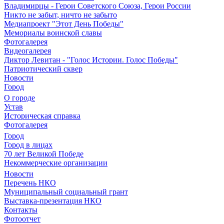
Владимирцы - Герои Советского Союза, Герои России
Никто не забыт, ничто не забыто
Медиапроект "Этот День Победы"
Мемориалы воинской славы
Фотогалерея
Видеогалерея
Диктор Левитан - "Голос Истории. Голос Победы"
Патриотический сквер
Новости
Город
О городе
Устав
Историческая справка
Фотогалерея
Город
Город в лицах
70 лет Великой Победе
Некоммерческие организации
Новости
Перечень НКО
Муниципальный социальный грант
Выставка-презентация НКО
Контакты
Фотоотчет