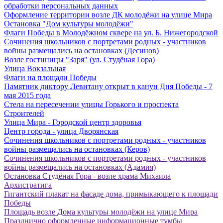
обработки персональных данных
Оформление территории возле ДК молодёжи на улице Мира
Остановка "Дом культуры молодёжи"
Флаги Победы в Молодёжном сквере на ул. Б. Нижегородской
Сочинения школьников с портретами родных - участников
войны размещались на остановках (Десинов)
Возле гостиницы "Заря" (ул. Студёная Гора)
Улица Вокзальная
Флаги на площади Победы
Памятник диктору Левитану открыт в канун Дня Победы - 7
мая 2015 года
Стела на пересечении улицы Горького и проспекта
Строителей
Улица Мира - Городской центр здоровья
Центр города - улица Дворянская
Сочинения школьников с портретами родных - участников
войны размещались на остановках (Керов)
Сочинения школьников с портретами родных - участников
войны размещались на остановках (Адамия)
Остановка Студёная Гора - возле храма Михаила
Архистратига
Гигантский плакат на фасаде дома, примыкающего к площади
Победы
Площадь возле Дома культуры молодёжи на улице Мира
Празднично оформленные информационные тумбы