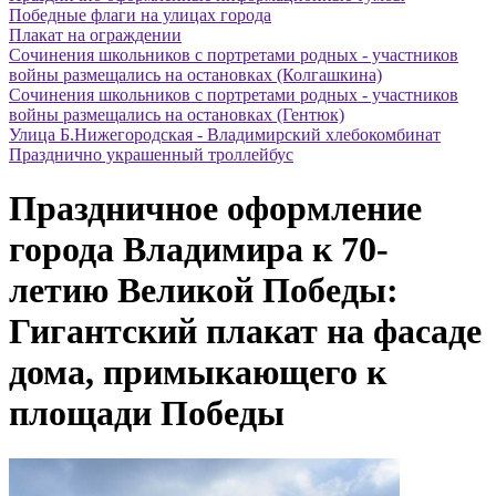
Победные флаги на улицах города
Плакат на ограждении
Сочинения школьников с портретами родных - участников
войны размещались на остановках (Колгашкина)
Сочинения школьников с портретами родных - участников
войны размещались на остановках (Гентюк)
Улица Б.Нижегородская - Владимирский хлебокомбинат
Празднично украшенный троллейбус
Праздничное оформление
города Владимира к 70-
летию Великой Победы:
Гигантский плакат на фасаде
дома, примыкающего к
площади Победы