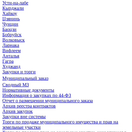
Усти-на-лабе
Кырджали
Хайкоу
Цзянинь
Чунцин
Баоцзи
Бобруйск
Волковыск
Ларнака
Вифлеем
Анталья
Гагра
Худжанд
Закупки и торги
Муниципальный заказ
Сводный МЗ
Нормативные документы
Информация о закупках по 44-ФЗ
Отчет о размещении муниципального заказа
Архив реестра контрактов
Архив закупок
Закупки вне системы
Торги по продаже муниципального имущества и прав на
земельные участки