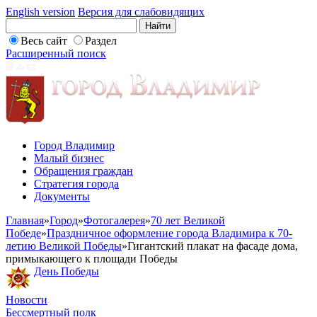
English version
Версия для слабовидящих
Весь сайт
Раздел
Расширенный поиск
Город Владимир
Малый бизнес
Обращения граждан
Стратегия города
Документы
Главная
»
Город
»
Фотогалерея
»
70 лет Великой
Победе
»
Праздничное оформление города Владимира к 70-
летию Великой Победы
»
Гигантский плакат на фасаде дома,
примыкающего к площади Победы
День Победы
Новости
Бессмертный полк