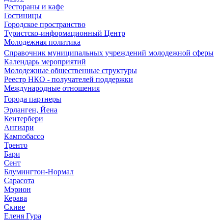
Рестораны и кафе
Гостиницы
Городское пространство
Туристско-информационный Центр
Молодежная политика
Справочник муниципальных учреждений молодежной сферы
Календарь мероприятий
Молодежные общественные структуры
Реестр НКО - получателей поддержки
Международные отношения
Города партнеры
Эрланген, Йена
Кентербери
Ангиари
Кампобассо
Тренто
Бари
Сент
Блумингтон-Нормал
Сарасота
Мэрион
Керава
Скиве
Еленя Гура