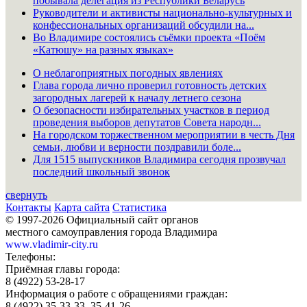
побывала делегация из Республики Беларусь
Руководители и активисты национально-культурных и
конфессиональных организаций обсудили на...
Во Владимире состоялись съёмки проекта «Поём
«Катюшу» на разных языках»
О неблагоприятных погодных явлениях
Глава города лично проверил готовность детских
загородных лагерей к началу летнего сезона
О безопасности избирательных участков в период
проведения выборов депутатов Совета народн...
На городском торжественном мероприятии в честь Дня
семьи, любви и верности поздравили боле...
Для 1515 выпускников Владимира сегодня прозвучал
последний школьный звонок
свернуть
Контакты
Карта сайта
Статистика
© 1997-2026 Официальный сайт органов
местного самоуправления города Владимира
www.vladimir-city.ru
Телефоны:
Приёмная главы города:
8 (4922) 53-28-17
Информация о работе с обращениями граждан:
8 (4922) 35-33-33, 35-41-26