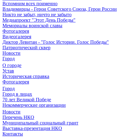
Вспомним всех поименно
Владимирцы - Герои Советского Союза, Герои России
Никто не забыт, ничто не забыто
Медиапроект "Этот День Победы"
Мемориалы воинской славы
Фотогалерея
Видеогалерея
Диктор Левитан - "Голос Истории. Голос Победы"
Патриотический сквер
Новости
Город
О городе
Устав
Историческая справка
Фотогалерея
Город
Город в лицах
70 лет Великой Победе
Некоммерческие организации
Новости
Перечень НКО
Муниципальный социальный грант
Выставка-презентация НКО
Контакты