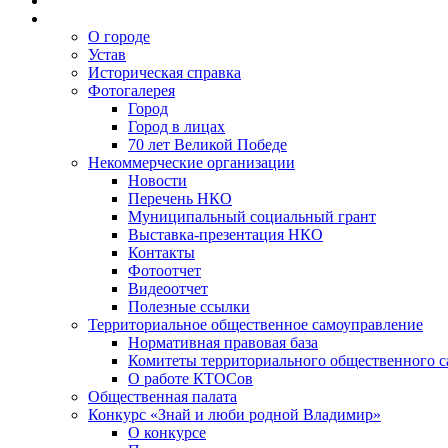
О городе
Устав
Историческая справка
Фотогалерея
Город
Город в лицах
70 лет Великой Победе
Некоммерческие организации
Новости
Перечень НКО
Муниципальный социальный грант
Выставка-презентация НКО
Контакты
Фотоотчет
Видеоотчет
Полезные ссылки
Территориальное общественное самоуправление
Нормативная правовая база
Комитеты территориального общественного 
О работе КТОСов
Общественная палата
Конкурс «Знай и люби родной Владимир»
О конкурсе