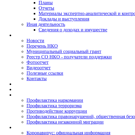
Планы
Отчеты
Материалы экспертно-аналитической и контр
Доклады и выступления
Иная деятельность
Сведения о доходах и имуществе
Новости
Перечень НКО
Муниципальный социальный грант
Реестр СО НКО - получатели поддержки
Фотоотчет
Видеоотчет
Полезные ссылки
Контакты
Профилактика наркомании
Профилактика терроризма
Противодействие коррупции
Профилактика правонарушений, общественная безо
Профилактика незаконной миграции
Коронавирус: официальная информация