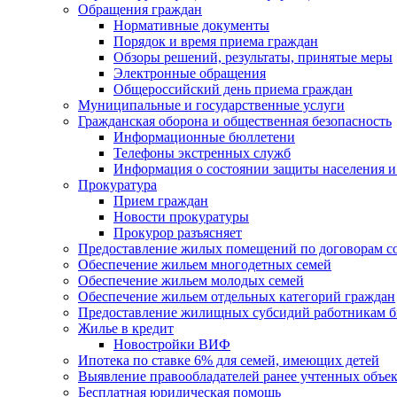
Обращения граждан
Нормативные документы
Порядок и время приема граждан
Обзоры решений, результаты, принятые меры
Электронные обращения
Общероссийский день приема граждан
Муниципальные и государственные услуги
Гражданская оборона и общественная безопасность
Информационные бюллетени
Телефоны экстренных служб
Информация о состоянии защиты населения и
Прокуратура
Прием граждан
Новости прокуратуры
Прокурор разъясняет
Предоставление жилых помещений по договорам с
Обеспечение жильем многодетных семей
Обеспечение жильем молодых семей
Обеспечение жильем отдельных категорий граждан
Предоставление жилищных субсидий работникам 
Жилье в кредит
Новостройки ВИФ
Ипотека по ставке 6% для семей, имеющих детей
Выявление правообладателей ранее учтенных объе
Бесплатная юридическая помощь