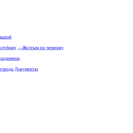
льшой
олубому
—
Желтым по черному
Владимира
города
Документы