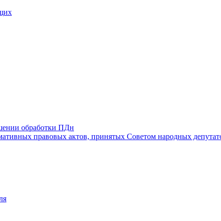
щих
ошении обработки ПДн
ативных правовых актов, принятых Советом народных депутат
ля