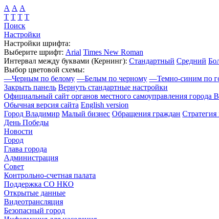
А
А
А
Т
Т
Т
Т
Поиск
Настройки
Настройки шрифта:
Выберите шрифт:
Arial
Times New Roman
Интервал между буквами
(Кернинг)
:
Стандартный
Средний
Бо
Выбор цветовой схемы:
—
Черным по белому
—
Белым по черному
—
Темно-синим по г
Закрыть панель
Вернуть стандартные настройки
Официальный сайт органов местного самоуправления города 
Обычная версия сайта
English version
Город Владимир
Малый бизнес
Обращения граждан
Стратегия 
День Победы
Новости
Город
Глава города
Администрация
Совет
Контрольно-счетная палата
Поддержка СО НКО
Открытые данные
Видеотрансляция
Безопасный город