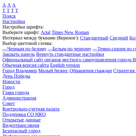
А
А
А
Т
Т
Т
Т
Поиск
Настройки
Настройки шрифта:
Выберите шрифт:
Arial
Times New Roman
Интервал между буквами
(Кернинг)
:
Стандартный
Средний
Бо
Выбор цветовой схемы:
—
Черным по белому
—
Белым по черному
—
Темно-синим по г
Закрыть панель
Вернуть стандартные настройки
Официальный сайт органов местного самоуправления города 
Обычная версия сайта
English version
Город Владимир
Малый бизнес
Обращения граждан
Стратегия 
День Победы
Новости
Город
Глава города
Администрация
Совет
Контрольно-счетная палата
Поддержка СО НКО
Открытые данные
Видеотрансляция
Безопасный город