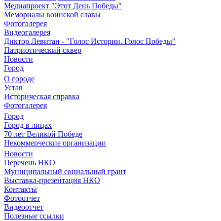
Медиапроект "Этот День Победы"
Мемориалы воинской славы
Фотогалерея
Видеогалерея
Диктор Левитан - "Голос Истории. Голос Победы"
Патриотический сквер
Новости
Город
О городе
Устав
Историческая справка
Фотогалерея
Город
Город в лицах
70 лет Великой Победе
Некоммерческие организации
Новости
Перечень НКО
Муниципальный социальный грант
Выставка-презентация НКО
Контакты
Фотоотчет
Видеоотчет
Полезные ссылки