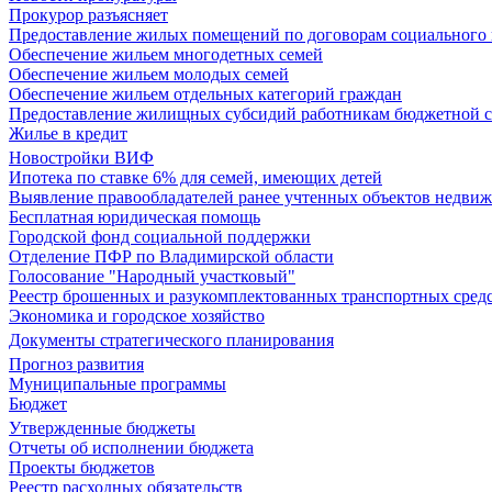
Прокурор разъясняет
Предоставление жилых помещений по договорам социального
Обеспечение жильем многодетных семей
Обеспечение жильем молодых семей
Обеспечение жильем отдельных категорий граждан
Предоставление жилищных субсидий работникам бюджетной 
Жилье в кредит
Новостройки ВИФ
Ипотека по ставке 6% для семей, имеющих детей
Выявление правообладателей ранее учтенных объектов недви
Бесплатная юридическая помощь
Городской фонд социальной поддержки
Отделение ПФР по Владимирской области
Голосование "Народный участковый"
Реестр брошенных и разукомплектованных транспортных сред
Экономика и городское хозяйство
Документы стратегического планирования
Прогноз развития
Муниципальные программы
Бюджет
Утвержденные бюджеты
Отчеты об исполнении бюджета
Проекты бюджетов
Реестр расходных обязательств