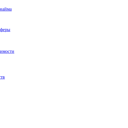
 найма
сферы
жимости
ств