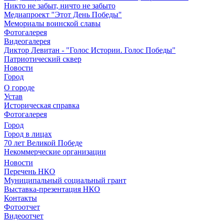
Никто не забыт, ничто не забыто
Медиапроект "Этот День Победы"
Мемориалы воинской славы
Фотогалерея
Видеогалерея
Диктор Левитан - "Голос Истории. Голос Победы"
Патриотический сквер
Новости
Город
О городе
Устав
Историческая справка
Фотогалерея
Город
Город в лицах
70 лет Великой Победе
Некоммерческие организации
Новости
Перечень НКО
Муниципальный социальный грант
Выставка-презентация НКО
Контакты
Фотоотчет
Видеоотчет