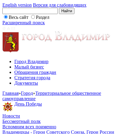
English version
Версия для слабовидящих
Весь сайт
Раздел
Расширенный поиск
Город Владимир
Малый бизнес
Обращения граждан
Стратегия города
Документы
Главная
»
Город
»
Территориальное общественное
самоуправление
День Победы
Новости
Бессмертный полк
Вспомним всех поименно
Владимирцы - Герои Советского Союза, Герои России