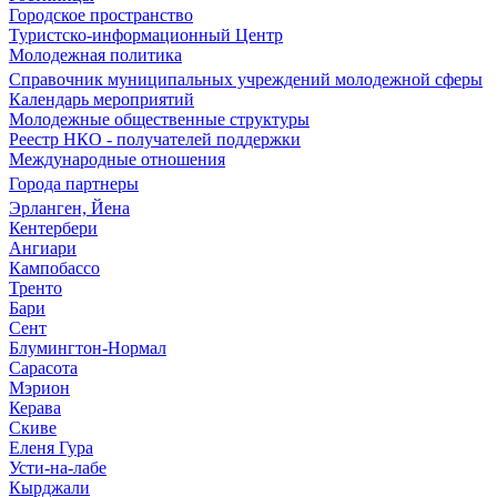
Городское пространство
Туристско-информационный Центр
Молодежная политика
Справочник муниципальных учреждений молодежной сферы
Календарь мероприятий
Молодежные общественные структуры
Реестр НКО - получателей поддержки
Международные отношения
Города партнеры
Эрланген, Йена
Кентербери
Ангиари
Кампобассо
Тренто
Бари
Сент
Блумингтон-Нормал
Сарасота
Мэрион
Керава
Скиве
Еленя Гура
Усти-на-лабе
Кырджали