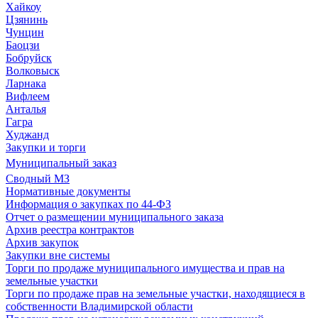
Хайкоу
Цзянинь
Чунцин
Баоцзи
Бобруйск
Волковыск
Ларнака
Вифлеем
Анталья
Гагра
Худжанд
Закупки и торги
Муниципальный заказ
Сводный МЗ
Нормативные документы
Информация о закупках по 44-ФЗ
Отчет о размещении муниципального заказа
Архив реестра контрактов
Архив закупок
Закупки вне системы
Торги по продаже муниципального имущества и прав на
земельные участки
Торги по продаже прав на земельные участки, находящиеся в
собственности Владимирской области