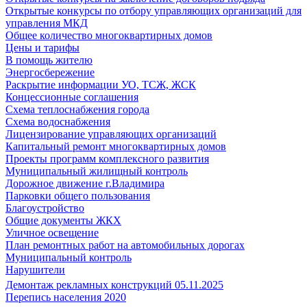
Открытые конкурсы по отбору управляющих организаций для
управления МКД
Общее количество многоквартирных домов
Цены и тарифы
В помощь жителю
Энергосбережение
Раскрытие информации УО, ТСЖ, ЖСК
Концессионные соглашения
Схема теплоснабжения города
Схема водоснабжения
Лицензирование управляющих организаций
Капитальный ремонт многоквартирных домов
Проекты программ комплексного развития
Муниципальный жилищный контроль
Дорожное движение г.Владимира
Парковки общего пользования
Благоустройство
Общие документы ЖКХ
Уличное освещение
План ремонтных работ на автомобильных дорогах
Муниципальный контроль
Нарушители
Демонтаж рекламных конструкций 05.11.2025
Перепись населения 2020