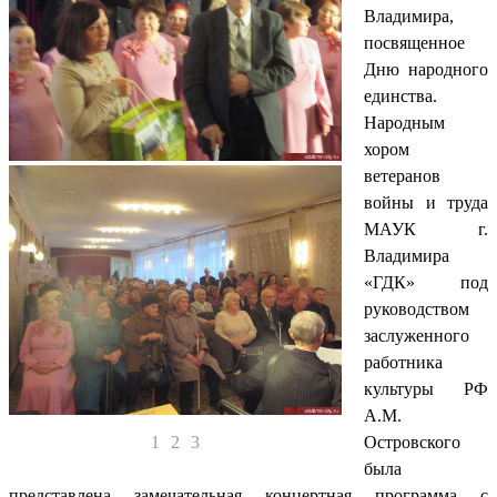
Владимира,
посвященное
Дню народного
единства.
Народным
хором
ветеранов
войны и труда
МАУК г.
Владимира
«ГДК» под
руководством
заслуженного
работника
культуры РФ
А.М.
1
2
3
Островского
была
представлена замечательная концертная программа с