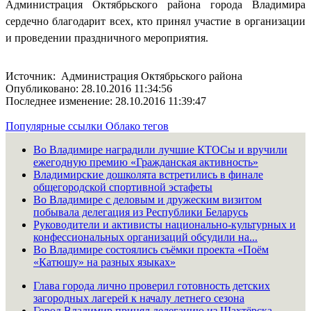
Администрация Октябрьского района города Владимира
сердечно благодарит всех, кто принял участие в организации
и проведении праздничного мероприятия.
Источник: Администрация Октябрьского района
Опубликовано: 28.10.2016 11:34:56
Последнее изменение: 28.10.2016 11:39:47
Популярные ссылки
Облако тегов
Во Владимире наградили лучшие КТОСы и вручили
ежегодную премию «Гражданская активность»
Владимирские дошколята встретились в финале
общегородской спортивной эстафеты
Во Владимире с деловым и дружеским визитом
побывала делегация из Республики Беларусь
Руководители и активисты национально-культурных и
конфессиональных организаций обсудили на...
Во Владимире состоялись съёмки проекта «Поём
«Катюшу» на разных языках»
Глава города лично проверил готовность детских
загородных лагерей к началу летнего сезона
Город Владимир принял делегацию из Шахтёрска