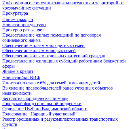
Информация о состоянии защиты населения и территорий от
чрезвычайных ситуаций
Прокуратура
Прием граждан
Новости прокуратуры
Прокурор разъясняет
Предоставление жилых помещений по договорам
социального найма
Обеспечение жильем многодетных семей
Обеспечение жильем молодых семей
Обеспечение жильем отдельных категорий граждан
Предоставление жилищных субсидий работникам бюджетной
сферы
Жилье в кредит
Новостройки ВИФ
Ипотека по ставке 6% для семей, имеющих детей
Выявление правообладателей ранее учтенных объектов
недвижимости
Бесплатная юридическая помощь
Городской фонд социальной поддержки
Отделение ПФР по Владимирской области
Голосование "Народный участковый"
Реестр брошенных и разукомплектованных транспортных
средств