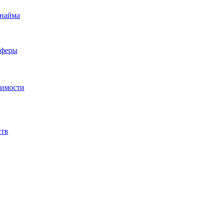
 найма
сферы
жимости
ств