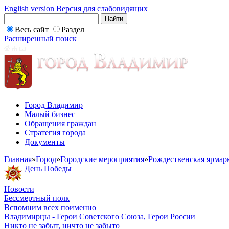
English version
Версия для слабовидящих
Весь сайт
Раздел
Расширенный поиск
Город Владимир
Малый бизнес
Обращения граждан
Стратегия города
Документы
Главная
»
Город
»
Городские мероприятия
»
Рождественская ярмар
День Победы
Новости
Бессмертный полк
Вспомним всех поименно
Владимирцы - Герои Советского Союза, Герои России
Никто не забыт, ничто не забыто