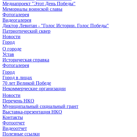
Медиапроект "Этот День Победы"
Мемориалы воинской славы
Фотогалерея
Видеогалерея
Диктор Левитан - "Голос Истории. Голос Победы"
Патриотический сквер
Новости
Город
О городе
Устав
Историческая справка
Фотогалерея
Город
Город в лицах
70 лет Великой Победе
Некоммерческие организации
Новости
Перечень НКО
Муниципальный социальный грант
Выставка-презентация НКО
Контакты
Фотоотчет
Видеоотчет
Полезные ссылки