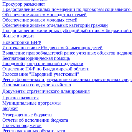
Прокурор разъясняет
Предоставление жилых помещений по договорам социального
Обеспечение жильем многодетных семей
Обеспечение жильем молодых семей
Обеспечение жильем отдельных категорий граждан
Предоставление жилищных субсидий работникам бюджетной 
Жилье в кредит
Новостройки ВИФ
Ипотека по ставке 6% для семей, имеющих детей
Выявление правообладателей ранее учтенных объектов недви
Бесплатная юридическая помощь
Городской фонд социальной поддержки
Отделение ПФР по Владимирской области
Голосование "Народный участковый"
Реестр брошенных и разукомплектованных транспортных сред
Экономика и городское хозяйство
Документы стратегического планирования
Прогноз развития
Муниципальные программы
Бюджет
Утвержденные бюджеты
Отчеты об исполнении бюджета
Проекты бюджетов
Реестр расходных обязательств