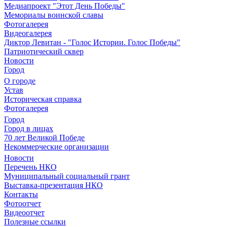
Медиапроект "Этот День Победы"
Мемориалы воинской славы
Фотогалерея
Видеогалерея
Диктор Левитан - "Голос Истории. Голос Победы"
Патриотический сквер
Новости
Город
О городе
Устав
Историческая справка
Фотогалерея
Город
Город в лицах
70 лет Великой Победе
Некоммерческие организации
Новости
Перечень НКО
Муниципальный социальный грант
Выставка-презентация НКО
Контакты
Фотоотчет
Видеоотчет
Полезные ссылки