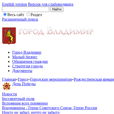
English version
Версия для слабовидящих
Весь сайт
Раздел
Расширенный поиск
Город Владимир
Малый бизнес
Обращения граждан
Стратегия города
Документы
Главная
»
Город
»
Городские мероприятия
»
Рождественская ярмар
День Победы
Новости
Бессмертный полк
Вспомним всех поименно
Владимирцы - Герои Советского Союза, Герои России
Никто не забыт, ничто не забыто