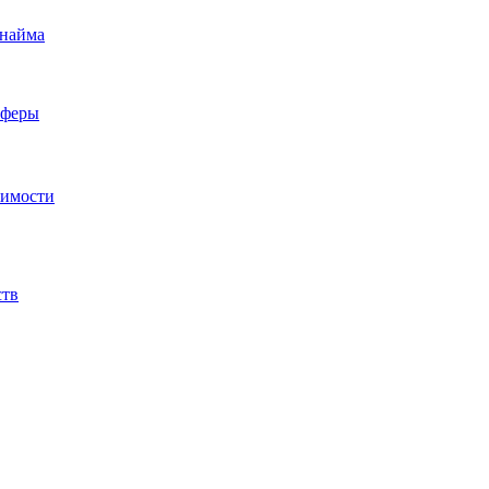
 найма
сферы
жимости
ств