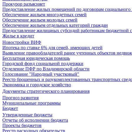
Прокурор разъясняет
Предоставление жилых помещений по договорам социального
Обеспечение жильем многодетных семей
Обеспечение жильем молодых семей
Обеспечение жильем отдельных категорий граждан
Предоставление жилищных субсидий работникам бюджетной 
Жилье в кредит
Новостройки ВИФ
Ипотека по ставке 6% для семей, имеющих детей
Выявление правообладателей ранее учтенных объектов недви
Бесплатная юридическая помощь
Городской фонд социальной поддержки
Отделение ПФР по Владимирской области
Голосование "Народный участковый"
Реестр брошенных и разукомплектованных транспортных сред
Экономика и городское хозяйство
Документы стратегического планирования
Прогноз развития
Муниципальные программы
Бюджет
Утвержденные бюджеты
Отчеты об исполнении бюджета
Проекты бюджетов
Реестр расходных обязательств