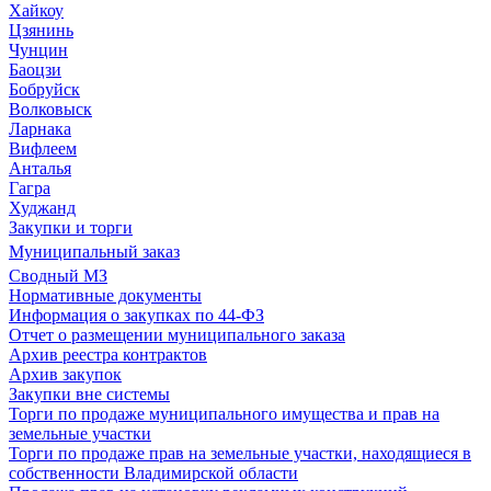
Хайкоу
Цзянинь
Чунцин
Баоцзи
Бобруйск
Волковыск
Ларнака
Вифлеем
Анталья
Гагра
Худжанд
Закупки и торги
Муниципальный заказ
Сводный МЗ
Нормативные документы
Информация о закупках по 44-ФЗ
Отчет о размещении муниципального заказа
Архив реестра контрактов
Архив закупок
Закупки вне системы
Торги по продаже муниципального имущества и прав на
земельные участки
Торги по продаже прав на земельные участки, находящиеся в
собственности Владимирской области