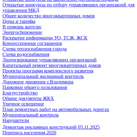
Открытые конкурсы по отбору управляющих организаций для
управления МКД
Общее количество многоквартирных домов
Цены и тарифы
В помощь жителю
Энергосбережение
Раскрытие информации УО, ТСЖ, ЖСК
Концессионные соглашения
Схема теплоснабжения города
Схема водоснабжения
Лицензирование управляющих организаций
Капитальный ремонт многоквартирных домов
Проекты программ комплексного развития
Муниципальный жилищный контроль
Дорожное движение г.Владимира
Парковки общего пользования
Благоустройство
Общие документы ЖКХ
Уличное освещение
План ремонтных работ на автомобильных дорогах
Муниципальный контроль
Нарушители
Демонтаж рекламных конструкций 05.11.2025
Перепись населения 2020