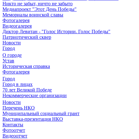
Никто не забыт, ничто не забыто
Медиапроект "Этот День Победы"
Мемориалы воинской славы
Фотогалерея
Видеогалерея
Диктор Левитан - "Голос Истории. Голос Победы"
Патриотический сквер
Новости
Город
О городе
Устав
Историческая справка
Фотогалерея
Город
Город в лицах
70 лет Великой Победе
Некоммерческие организации
Новости
Перечень НКО
Муниципальный социальный грант
Выставка-презентация НКО
Контакты
Фотоотчет
Видеоотчет