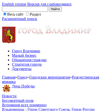
English version
Версия для слабовидящих
Весь сайт
Раздел
Расширенный поиск
Город Владимир
Малый бизнес
Обращения граждан
Стратегия города
Документы
Главная
»
Город
»
Городские мероприятия
»
Рождественская
ярмарка
День Победы
Новости
Бессмертный полк
Вспомним всех поименно
Владимирцы - Герои Советского Союза, Герои России