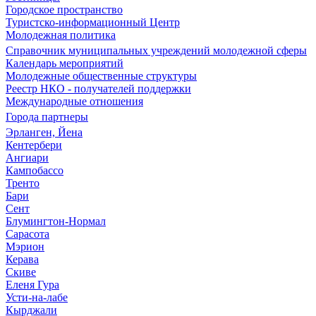
Городское пространство
Туристско-информационный Центр
Молодежная политика
Справочник муниципальных учреждений молодежной сферы
Календарь мероприятий
Молодежные общественные структуры
Реестр НКО - получателей поддержки
Международные отношения
Города партнеры
Эрланген, Йена
Кентербери
Ангиари
Кампобассо
Тренто
Бари
Сент
Блумингтон-Нормал
Сарасота
Мэрион
Керава
Скиве
Еленя Гура
Усти-на-лабе
Кырджали