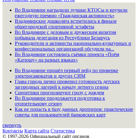
Во Владимире наградили лучшие КТОСы и вручили
ежегодную премию «Гражданская активность»
Владимирские дошколята встретились в финале
общегородской спортивной эстафеты
Во Владимире с деловым и дружеским визитом
побывала делегация из Республики Беларусь
Руководители и активисты национально-культурных и
конфессиональных организаций обсудили на...
Во Владимире состоялись съёмки проекта «Поём
«Катюшу» на разных языках»
Во Владимире прошёл первый рейд по проверке
электросамокатов и других СИМ
Глава города лично проверил готовность детских
загородных лагерей к началу летнего сезона
Синоптики прогнозируют грозу с дождем
Во Владимире продолжается подготовка к
отопительному сезону
Как не попасть в базу данных дропперов: практические
советы для пользователей банковских карт
свернуть
Контакты
Карта сайта
Статистика
© 1997-2026 Официальный сайт органов