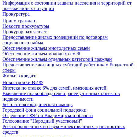
Информация о состоянии защиты населения и территорий от
чрезвычайных ситуаций
Прокуратура
Прием граждан
Новости прокуратуры
Прокурор разъясняет
Предоставление жилых помещений по договорам
социального найма
Обеспечение жильем многодетных семей
Обеспечение жильем молодых семей
Обеспечение жильем отдельных категорий граждан
Предоставление жилищных субсидий работникам бюджетной
сферы
Жилье в кредит
Новостройки ВИФ
Ипотека по ставке 6% для семей, имеющих детей
Выявление правообладателей ранее учтенных объектов
недвижимости
Бесплатная юридическая помощь
Городской фонд социальной поддержки
Отделение ПФР по Владимирской области
Голосование "Народный участковый"
Реестр брошенных и разукомплектованных транспортных
средств