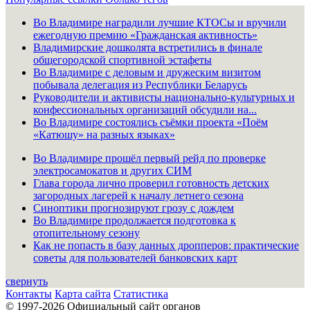
Во Владимире наградили лучшие КТОСы и вручили
ежегодную премию «Гражданская активность»
Владимирские дошколята встретились в финале
общегородской спортивной эстафеты
Во Владимире с деловым и дружеским визитом
побывала делегация из Республики Беларусь
Руководители и активисты национально-культурных и
конфессиональных организаций обсудили на...
Во Владимире состоялись съёмки проекта «Поём
«Катюшу» на разных языках»
Во Владимире прошёл первый рейд по проверке
электросамокатов и других СИМ
Глава города лично проверил готовность детских
загородных лагерей к началу летнего сезона
Синоптики прогнозируют грозу с дождем
Во Владимире продолжается подготовка к
отопительному сезону
Как не попасть в базу данных дропперов: практические
советы для пользователей банковских карт
свернуть
Контакты
Карта сайта
Статистика
© 1997-2026 Официальный сайт органов