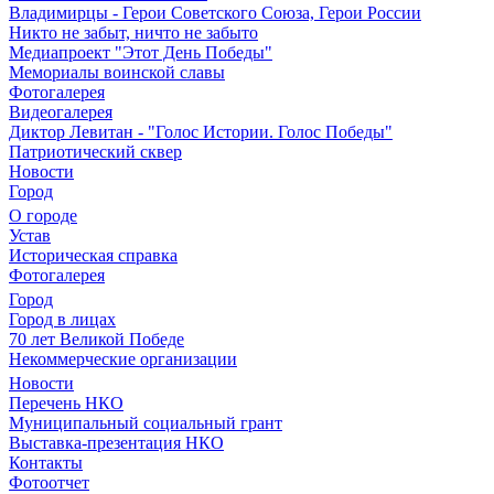
Владимирцы - Герои Советского Союза, Герои России
Никто не забыт, ничто не забыто
Медиапроект "Этот День Победы"
Мемориалы воинской славы
Фотогалерея
Видеогалерея
Диктор Левитан - "Голос Истории. Голос Победы"
Патриотический сквер
Новости
Город
О городе
Устав
Историческая справка
Фотогалерея
Город
Город в лицах
70 лет Великой Победе
Некоммерческие организации
Новости
Перечень НКО
Муниципальный социальный грант
Выставка-презентация НКО
Контакты
Фотоотчет