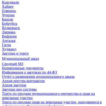
Кырджали
Хайкоу
Цзянинь
Чунцин
Баоцзи
Бобруйск
Волковыск
Ларнака
Вифлеем
Анталья
Гагра
Худжанд
Закупки и торги
Муниципальный заказ
Сводный МЗ
Нормативные документы
Информация о закупках по 44-ФЗ
Отчет о размещении муниципального заказа
Архив реестра контрактов
Архив закупок
Закупки вне системы
Торги по продаже муниципального имущества и прав на
земельные участки
Торги по продаже прав на земельные участки, находящиеся в