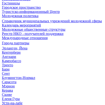
Гостиницы
Городское пространство
Туристско-информационный Центр
Молодежная политика
Справочник муниципальных учреждений молодежной сферы
Календарь мероприятий
Молодежные общественные структуры
Реестр НКО - получателей поддержки
Международные отношения
Города партнеры
Эрланген, Йена
Кентербери
Ангиари
Кампобассо
Тренто
Бари
Сент
Блумингтон-Нормал
Сарасота
Мэрион
Керава
Скиве
Еленя Гура
Усти-на-лабе