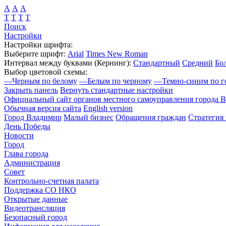
А
А
А
Т
Т
Т
Т
Поиск
Настройки
Настройки шрифта:
Выберите шрифт:
Arial
Times New Roman
Интервал между буквами
(Кернинг)
:
Стандартный
Средний
Бо
Выбор цветовой схемы:
—
Черным по белому
—
Белым по черному
—
Темно-синим по г
Закрыть панель
Вернуть стандартные настройки
Официальный сайт органов местного самоуправления города 
Обычная версия сайта
English version
Город Владимир
Малый бизнес
Обращения граждан
Стратегия 
День Победы
Новости
Город
Глава города
Администрация
Совет
Контрольно-счетная палата
Поддержка СО НКО
Открытые данные
Видеотрансляция
Безопасный город