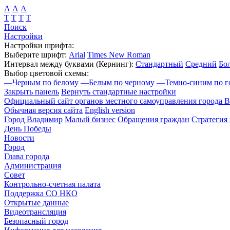
А
А
А
Т
Т
Т
Т
Поиск
Настройки
Настройки шрифта:
Выберите шрифт:
Arial
Times New Roman
Интервал между буквами
(Кернинг)
:
Стандартный
Средний
Бо
Выбор цветовой схемы:
—
Черным по белому
—
Белым по черному
—
Темно-синим по г
Закрыть панель
Вернуть стандартные настройки
Официальный сайт органов местного самоуправления города 
Обычная версия сайта
English version
Город Владимир
Малый бизнес
Обращения граждан
Стратегия 
День Победы
Новости
Город
Глава города
Администрация
Совет
Контрольно-счетная палата
Поддержка СО НКО
Открытые данные
Видеотрансляция
Безопасный город