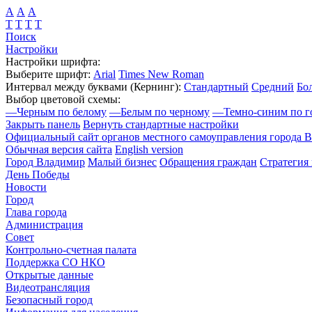
А
А
А
Т
Т
Т
Т
Поиск
Настройки
Настройки шрифта:
Выберите шрифт:
Arial
Times New Roman
Интервал между буквами
(Кернинг)
:
Стандартный
Средний
Бо
Выбор цветовой схемы:
—
Черным по белому
—
Белым по черному
—
Темно-синим по г
Закрыть панель
Вернуть стандартные настройки
Официальный сайт органов местного самоуправления города 
Обычная версия сайта
English version
Город Владимир
Малый бизнес
Обращения граждан
Стратегия 
День Победы
Новости
Город
Глава города
Администрация
Совет
Контрольно-счетная палата
Поддержка СО НКО
Открытые данные
Видеотрансляция
Безопасный город