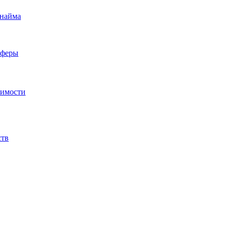
 найма
сферы
жимости
ств