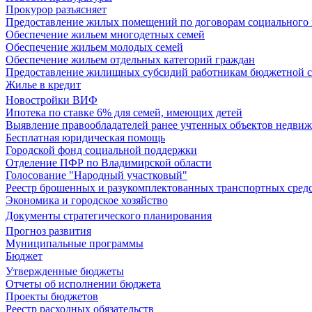
Прокурор разъясняет
Предоставление жилых помещений по договорам социального
Обеспечение жильем многодетных семей
Обеспечение жильем молодых семей
Обеспечение жильем отдельных категорий граждан
Предоставление жилищных субсидий работникам бюджетной 
Жилье в кредит
Новостройки ВИФ
Ипотека по ставке 6% для семей, имеющих детей
Выявление правообладателей ранее учтенных объектов недви
Бесплатная юридическая помощь
Городской фонд социальной поддержки
Отделение ПФР по Владимирской области
Голосование "Народный участковый"
Реестр брошенных и разукомплектованных транспортных сред
Экономика и городское хозяйство
Документы стратегического планирования
Прогноз развития
Муниципальные программы
Бюджет
Утвержденные бюджеты
Отчеты об исполнении бюджета
Проекты бюджетов
Реестр расходных обязательств