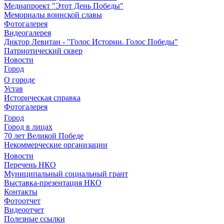
Медиапроект "Этот День Победы"
Мемориалы воинской славы
Фотогалерея
Видеогалерея
Диктор Левитан - "Голос Истории. Голос Победы"
Патриотический сквер
Новости
Город
О городе
Устав
Историческая справка
Фотогалерея
Город
Город в лицах
70 лет Великой Победе
Некоммерческие организации
Новости
Перечень НКО
Муниципальный социальный грант
Выставка-презентация НКО
Контакты
Фотоотчет
Видеоотчет
Полезные ссылки