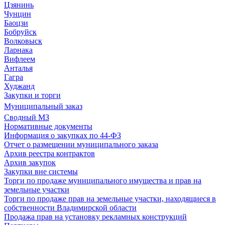
Цзянинь
Чунцин
Баоцзи
Бобруйск
Волковыск
Ларнака
Вифлеем
Анталья
Гагра
Худжанд
Закупки и торги
Муниципальный заказ
Сводный МЗ
Нормативные документы
Информация о закупках по 44-ФЗ
Отчет о размещении муниципального заказа
Архив реестра контрактов
Архив закупок
Закупки вне системы
Торги по продаже муниципального имущества и прав на
земельные участки
Торги по продаже прав на земельные участки, находящиеся в
собственности Владимирской области
Продажа прав на установку рекламных конструкций