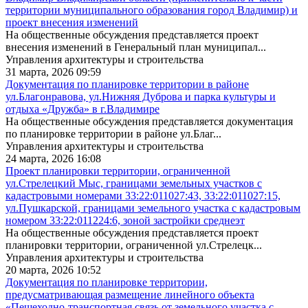
территории муниципального образования город Владимир) и
проект внесения изменений
На общественные обсуждения представляется проект
внесения изменений в Генеральный план муниципал...
Управления архитектуры и строительства
31 марта, 2026 09:59
Документация по планировке территории в районе
ул.Благонравова, ул.Нижняя Дуброва и парка культуры и
отдыха «Дружба» в г.Владимире
На общественные обсуждения представляется документация
по планировке территории в районе ул.Благ...
Управления архитектуры и строительства
24 марта, 2026 16:08
Проект планировки территории, ограниченной
ул.Стрелецкий Мыс, границами земельных участков с
кадастровыми номерами 33:22:011027:43, 33:22:011027:15,
ул.Пушкарской, границами земельного участка с кадастровым
номером 33:22:011224:6, зоной застройки среднеэт
На общественные обсуждения представляется проект
планировки территории, ограниченной ул.Стрелецк...
Управления архитектуры и строительства
20 марта, 2026 10:52
Документация по планировке территории,
предусматривающая размещение линейного объекта
«Пешеходно-транспортная связь от земельного участка с