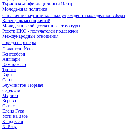
Туристско-информационный Центр
Молодежная политика
Справочник муниципальных учреждений молодежной сферы
Календарь мероприятий
Молодежные общественные структуры
Реестр НКО - получателей поддержки
Международные отношения
Города партнеры
Эрланген, Йена
Кентербери
Ангиари
Кампобассо
Тренто
Бари
Сент
Блумингтон-Нормал
Сарасота
Мэрион
Керава
Скиве
Еленя Гура
Усти-на-лабе
Кырджали
Хайкоу