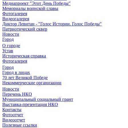
Медиапроект "Этот День Победы"
Мемориалы воинской славы
Фотогалерея
Видеогалерея
Диктор Левитан - "Голос Истории. Голос Победы"
Патриотический сквер
Новости
Город
О городе
Устав
Историческая справка
Фотогалерея
Город
Город в лицах
70 лет Великой Победе
Некоммерческие организации
Новости
Перечень НКО
Муниципальный социальный грант
Выставка-презентация НКО
Контакты
Фотоотчет
Видеоотчет
Полезные ссылки