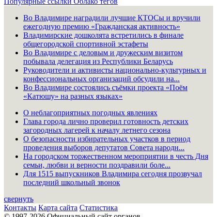
Популярные ссылки
Облако тегов
Во Владимире наградили лучшие КТОСы и вручили
ежегодную премию «Гражданская активность»
Владимирские дошколята встретились в финале
общегородской спортивной эстафеты
Во Владимире с деловым и дружеским визитом
побывала делегация из Республики Беларусь
Руководители и активисты национально-культурных и
конфессиональных организаций обсудили на...
Во Владимире состоялись съёмки проекта «Поём
«Катюшу» на разных языках»
О неблагоприятных погодных явлениях
Глава города лично проверил готовность детских
загородных лагерей к началу летнего сезона
О безопасности избирательных участков в период
проведения выборов депутатов Совета народн...
На городском торжественном мероприятии в честь Дня
семьи, любви и верности поздравили боле...
Для 1515 выпускников Владимира сегодня прозвучал
последний школьный звонок
свернуть
Контакты
Карта сайта
Статистика
© 1997-2026 Официальный сайт органов