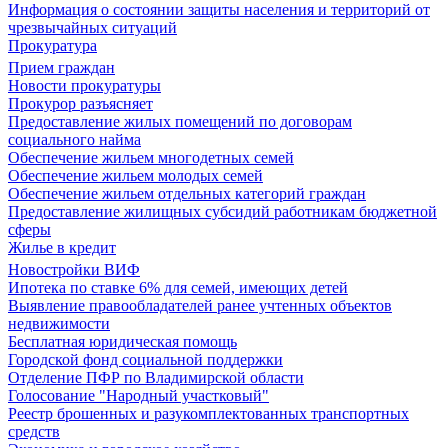
Информация о состоянии защиты населения и территорий от
чрезвычайных ситуаций
Прокуратура
Прием граждан
Новости прокуратуры
Прокурор разъясняет
Предоставление жилых помещений по договорам
социального найма
Обеспечение жильем многодетных семей
Обеспечение жильем молодых семей
Обеспечение жильем отдельных категорий граждан
Предоставление жилищных субсидий работникам бюджетной
сферы
Жилье в кредит
Новостройки ВИФ
Ипотека по ставке 6% для семей, имеющих детей
Выявление правообладателей ранее учтенных объектов
недвижимости
Бесплатная юридическая помощь
Городской фонд социальной поддержки
Отделение ПФР по Владимирской области
Голосование "Народный участковый"
Реестр брошенных и разукомплектованных транспортных
средств