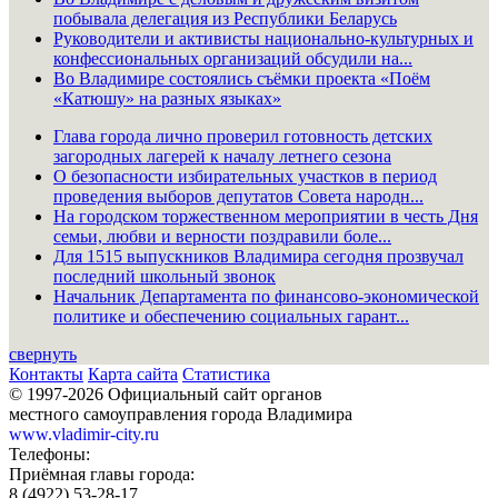
побывала делегация из Республики Беларусь
Руководители и активисты национально-культурных и
конфессиональных организаций обсудили на...
Во Владимире состоялись съёмки проекта «Поём
«Катюшу» на разных языках»
Глава города лично проверил готовность детских
загородных лагерей к началу летнего сезона
О безопасности избирательных участков в период
проведения выборов депутатов Совета народн...
На городском торжественном мероприятии в честь Дня
семьи, любви и верности поздравили боле...
Для 1515 выпускников Владимира сегодня прозвучал
последний школьный звонок
Начальник Департамента по финансово-экономической
политике и обеспечению социальных гарант...
свернуть
Контакты
Карта сайта
Статистика
© 1997-2026 Официальный сайт органов
местного самоуправления города Владимира
www.vladimir-city.ru
Телефоны:
Приёмная главы города:
8 (4922) 53-28-17