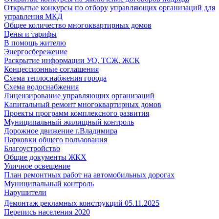
Открытые конкурсы по отбору управляющих организаций для
управления МКД
Общее количество многоквартирных домов
Цены и тарифы
В помощь жителю
Энергосбережение
Раскрытие информации УО, ТСЖ, ЖСК
Концессионные соглашения
Схема теплоснабжения города
Схема водоснабжения
Лицензирование управляющих организаций
Капитальный ремонт многоквартирных домов
Проекты программ комплексного развития
Муниципальный жилищный контроль
Дорожное движение г.Владимира
Парковки общего пользования
Благоустройство
Общие документы ЖКХ
Уличное освещение
План ремонтных работ на автомобильных дорогах
Муниципальный контроль
Нарушители
Демонтаж рекламных конструкций 05.11.2025
Перепись населения 2020