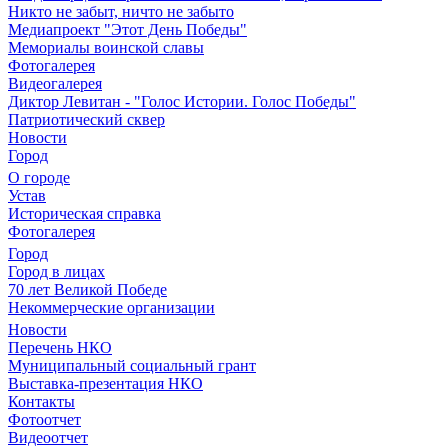
Никто не забыт, ничто не забыто
Медиапроект "Этот День Победы"
Мемориалы воинской славы
Фотогалерея
Видеогалерея
Диктор Левитан - "Голос Истории. Голос Победы"
Патриотический сквер
Новости
Город
О городе
Устав
Историческая справка
Фотогалерея
Город
Город в лицах
70 лет Великой Победе
Некоммерческие организации
Новости
Перечень НКО
Муниципальный социальный грант
Выставка-презентация НКО
Контакты
Фотоотчет
Видеоотчет