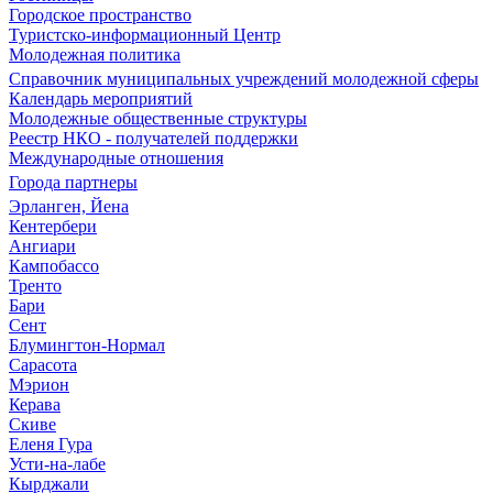
Городское пространство
Туристско-информационный Центр
Молодежная политика
Справочник муниципальных учреждений молодежной сферы
Календарь мероприятий
Молодежные общественные структуры
Реестр НКО - получателей поддержки
Международные отношения
Города партнеры
Эрланген, Йена
Кентербери
Ангиари
Кампобассо
Тренто
Бари
Сент
Блумингтон-Нормал
Сарасота
Мэрион
Керава
Скиве
Еленя Гура
Усти-на-лабе
Кырджали