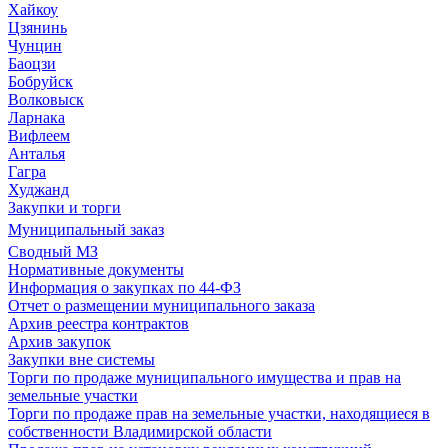
Хайкоу
Цзянинь
Чунцин
Баоцзи
Бобруйск
Волковыск
Ларнака
Вифлеем
Анталья
Гагра
Худжанд
Закупки и торги
Муниципальный заказ
Сводный МЗ
Нормативные документы
Информация о закупках по 44-ФЗ
Отчет о размещении муниципального заказа
Архив реестра контрактов
Архив закупок
Закупки вне системы
Торги по продаже муниципального имущества и прав на
земельные участки
Торги по продаже прав на земельные участки, находящиеся в
собственности Владимирской области