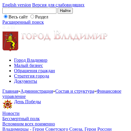
English version
Версия для слабовидящих
Весь сайт
Раздел
Расширенный поиск
Город Владимир
Малый бизнес
Обращения граждан
Стратегия города
Документы
Главная
»
Администрация
»
Состав и структура
»
Финансовое
управление
День Победы
Новости
Бессмертный полк
Вспомним всех поименно
Владимирцы - Герои Советского Союза, Герои России