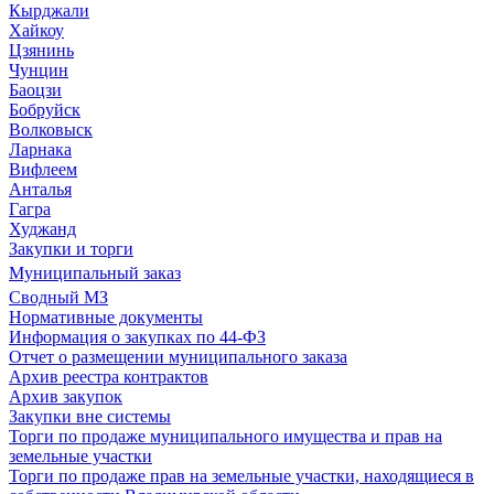
Кырджали
Хайкоу
Цзянинь
Чунцин
Баоцзи
Бобруйск
Волковыск
Ларнака
Вифлеем
Анталья
Гагра
Худжанд
Закупки и торги
Муниципальный заказ
Сводный МЗ
Нормативные документы
Информация о закупках по 44-ФЗ
Отчет о размещении муниципального заказа
Архив реестра контрактов
Архив закупок
Закупки вне системы
Торги по продаже муниципального имущества и прав на
земельные участки
Торги по продаже прав на земельные участки, находящиеся в