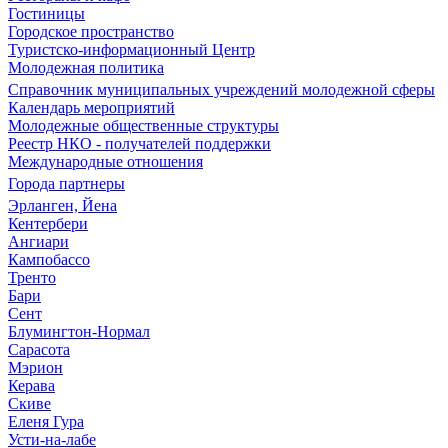
Гостиницы
Городское пространство
Туристско-информационный Центр
Молодежная политика
Справочник муниципальных учреждений молодежной сферы
Календарь мероприятий
Молодежные общественные структуры
Реестр НКО - получателей поддержки
Международные отношения
Города партнеры
Эрланген, Йена
Кентербери
Ангиари
Кампобассо
Тренто
Бари
Сент
Блумингтон-Нормал
Сарасота
Мэрион
Керава
Скиве
Еленя Гура
Усти-на-лабе