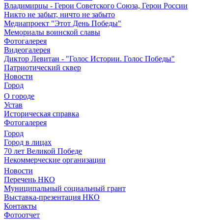
Владимирцы - Герои Советского Союза, Герои России
Никто не забыт, ничто не забыто
Медиапроект "Этот День Победы"
Мемориалы воинской славы
Фотогалерея
Видеогалерея
Диктор Левитан - "Голос Истории. Голос Победы"
Патриотический сквер
Новости
Город
О городе
Устав
Историческая справка
Фотогалерея
Город
Город в лицах
70 лет Великой Победе
Некоммерческие организации
Новости
Перечень НКО
Муниципальный социальный грант
Выставка-презентация НКО
Контакты
Фотоотчет