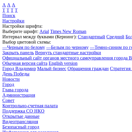
А
А
А
Т
Т
Т
Т
Поиск
Настройки
Настройки шрифта:
Выберите шрифт:
Arial
Times New Roman
Интервал между буквами
(Кернинг)
:
Стандартный
Средний
Бо
Выбор цветовой схемы:
—
Черным по белому
—
Белым по черному
—
Темно-синим по г
Закрыть панель
Вернуть стандартные настройки
Официальный сайт органов местного самоуправления города 
Обычная версия сайта
English version
Город Владимир
Малый бизнес
Обращения граждан
Стратегия 
День Победы
Новости
Город
Глава города
Администрация
Совет
Контрольно-счетная палата
Поддержка СО НКО
Открытые данные
Видеотрансляция
Безопасный город