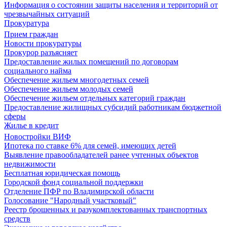
Информация о состоянии защиты населения и территорий от
чрезвычайных ситуаций
Прокуратура
Прием граждан
Новости прокуратуры
Прокурор разъясняет
Предоставление жилых помещений по договорам
социального найма
Обеспечение жильем многодетных семей
Обеспечение жильем молодых семей
Обеспечение жильем отдельных категорий граждан
Предоставление жилищных субсидий работникам бюджетной
сферы
Жилье в кредит
Новостройки ВИФ
Ипотека по ставке 6% для семей, имеющих детей
Выявление правообладателей ранее учтенных объектов
недвижимости
Бесплатная юридическая помощь
Городской фонд социальной поддержки
Отделение ПФР по Владимирской области
Голосование "Народный участковый"
Реестр брошенных и разукомплектованных транспортных
средств