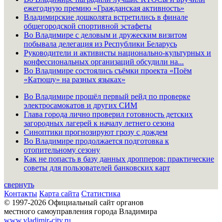
ежегодную премию «Гражданская активность»
Владимирские дошколята встретились в финале
общегородской спортивной эстафеты
Во Владимире с деловым и дружеским визитом
побывала делегация из Республики Беларусь
Руководители и активисты национально-культурных и
конфессиональных организаций обсудили на...
Во Владимире состоялись съёмки проекта «Поём
«Катюшу» на разных языках»
Во Владимире прошёл первый рейд по проверке
электросамокатов и других СИМ
Глава города лично проверил готовность детских
загородных лагерей к началу летнего сезона
Синоптики прогнозируют грозу с дождем
Во Владимире продолжается подготовка к
отопительному сезону
Как не попасть в базу данных дропперов: практические
советы для пользователей банковских карт
свернуть
Контакты
Карта сайта
Статистика
© 1997-2026 Официальный сайт органов
местного самоуправления города Владимира
www.vladimir-city.ru