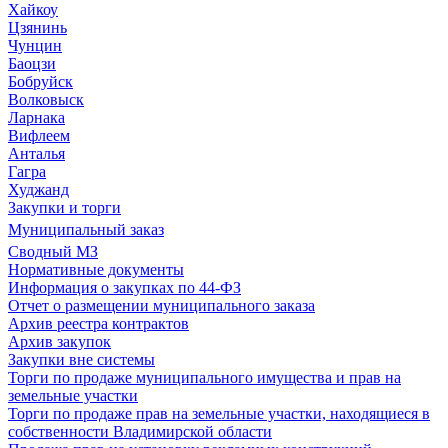
Хайкоу
Цзянинь
Чунцин
Баоцзи
Бобруйск
Волковыск
Ларнака
Вифлеем
Анталья
Гагра
Худжанд
Закупки и торги
Муниципальный заказ
Сводный МЗ
Нормативные документы
Информация о закупках по 44-ФЗ
Отчет о размещении муниципального заказа
Архив реестра контрактов
Архив закупок
Закупки вне системы
Торги по продаже муниципального имущества и прав на
земельные участки
Торги по продаже прав на земельные участки, находящиеся в
собственности Владимирской области