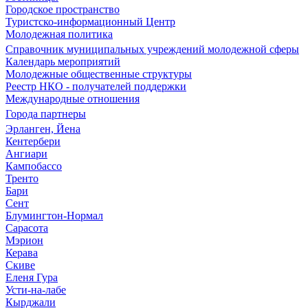
Городское пространство
Туристско-информационный Центр
Молодежная политика
Справочник муниципальных учреждений молодежной сферы
Календарь мероприятий
Молодежные общественные структуры
Реестр НКО - получателей поддержки
Международные отношения
Города партнеры
Эрланген, Йена
Кентербери
Ангиари
Кампобассо
Тренто
Бари
Сент
Блумингтон-Нормал
Сарасота
Мэрион
Керава
Скиве
Еленя Гура
Усти-на-лабе
Кырджали