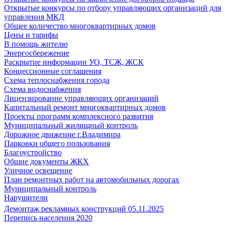
Открытые конкурсы по отбору управляющих организаций для
управления МКД
Общее количество многоквартирных домов
Цены и тарифы
В помощь жителю
Энергосбережение
Раскрытие информации УО, ТСЖ, ЖСК
Концессионные соглашения
Схема теплоснабжения города
Схема водоснабжения
Лицензирование управляющих организаций
Капитальный ремонт многоквартирных домов
Проекты программ комплексного развития
Муниципальный жилищный контроль
Дорожное движение г.Владимира
Парковки общего пользования
Благоустройство
Общие документы ЖКХ
Уличное освещение
План ремонтных работ на автомобильных дорогах
Муниципальный контроль
Нарушители
Демонтаж рекламных конструкций 05.11.2025
Перепись населения 2020