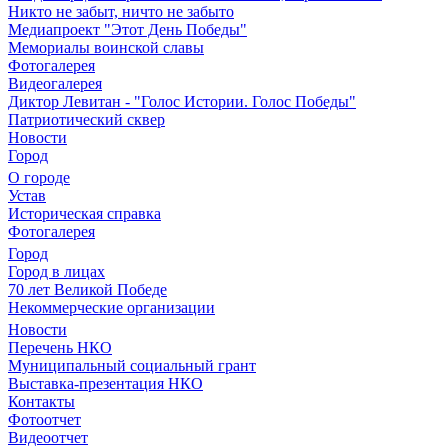
Никто не забыт, ничто не забыто
Медиапроект "Этот День Победы"
Мемориалы воинской славы
Фотогалерея
Видеогалерея
Диктор Левитан - "Голос Истории. Голос Победы"
Патриотический сквер
Новости
Город
О городе
Устав
Историческая справка
Фотогалерея
Город
Город в лицах
70 лет Великой Победе
Некоммерческие организации
Новости
Перечень НКО
Муниципальный социальный грант
Выставка-презентация НКО
Контакты
Фотоотчет
Видеоотчет