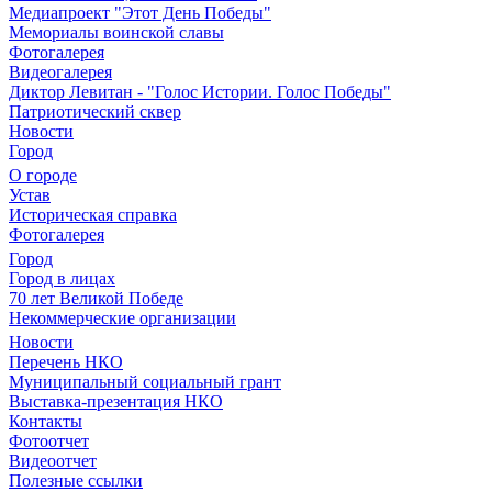
Медиапроект "Этот День Победы"
Мемориалы воинской славы
Фотогалерея
Видеогалерея
Диктор Левитан - "Голос Истории. Голос Победы"
Патриотический сквер
Новости
Город
О городе
Устав
Историческая справка
Фотогалерея
Город
Город в лицах
70 лет Великой Победе
Некоммерческие организации
Новости
Перечень НКО
Муниципальный социальный грант
Выставка-презентация НКО
Контакты
Фотоотчет
Видеоотчет
Полезные ссылки