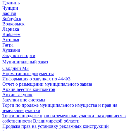
Цзянинь
Чунцин
Баоцзи
Бобруйск
Волковыск
Ларнака
Вифлеем
Анталья
Гагра
Худжанд
Закупки и торги
Муниципальный заказ
Сводный МЗ
Нормативные документы
Информация о закупках по 44-ФЗ
Отчет о размещении муниципального заказа
Архив реестра контрактов
Архив закупок
Закупки вне системы
Торги по продаже муниципального имущества и прав на
земельные участки
Торги по продаже прав на земельные участки, находящиеся в
собственности Владимирской области
Продажа прав на установку рекламных конструкций