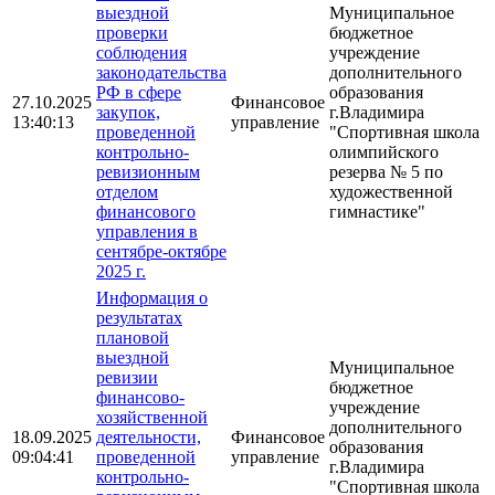
выездной
Муниципальное
проверки
бюджетное
соблюдения
учреждение
законодательства
дополнительного
РФ в сфере
образования
27.10.2025
Финансовое
закупок,
г.Владимира
13:40:13
управление
проведенной
"Спортивная школа
контрольно-
олимпийского
ревизионным
резерва № 5 по
отделом
художественной
финансового
гимнастике"
управления в
сентябре-октябре
2025 г.
Информация о
результатах
плановой
выездной
Муниципальное
ревизии
бюджетное
финансово-
учреждение
хозяйственной
дополнительного
18.09.2025
деятельности,
Финансовое
образования
09:04:41
проведенной
управление
г.Владимира
контрольно-
"Спортивная школа