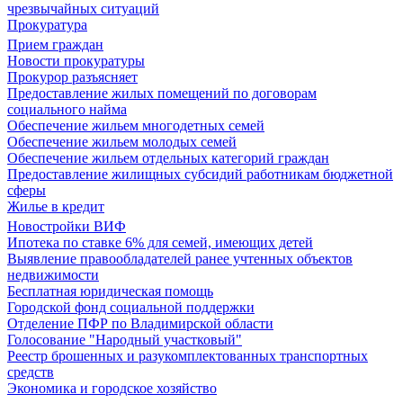
чрезвычайных ситуаций
Прокуратура
Прием граждан
Новости прокуратуры
Прокурор разъясняет
Предоставление жилых помещений по договорам
социального найма
Обеспечение жильем многодетных семей
Обеспечение жильем молодых семей
Обеспечение жильем отдельных категорий граждан
Предоставление жилищных субсидий работникам бюджетной
сферы
Жилье в кредит
Новостройки ВИФ
Ипотека по ставке 6% для семей, имеющих детей
Выявление правообладателей ранее учтенных объектов
недвижимости
Бесплатная юридическая помощь
Городской фонд социальной поддержки
Отделение ПФР по Владимирской области
Голосование "Народный участковый"
Реестр брошенных и разукомплектованных транспортных
средств
Экономика и городское хозяйство