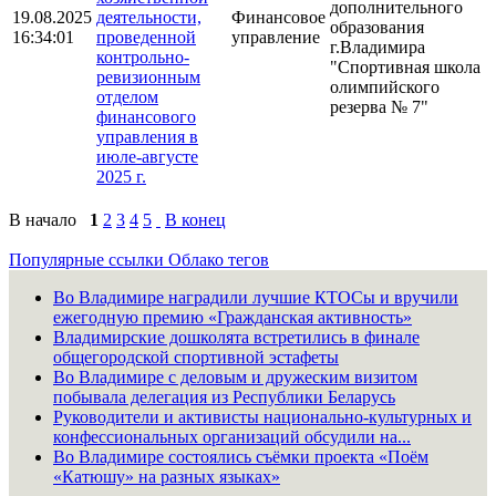
дополнительного
19.08.2025
деятельности,
Финансовое
образования
16:34:01
проведенной
управление
г.Владимира
контрольно-
"Спортивная школа
ревизионным
олимпийского
отделом
резерва № 7"
финансового
управления в
июле-августе
2025 г.
В начало
1
2
3
4
5
В конец
Популярные ссылки
Облако тегов
Во Владимире наградили лучшие КТОСы и вручили
ежегодную премию «Гражданская активность»
Владимирские дошколята встретились в финале
общегородской спортивной эстафеты
Во Владимире с деловым и дружеским визитом
побывала делегация из Республики Беларусь
Руководители и активисты национально-культурных и
конфессиональных организаций обсудили на...
Во Владимире состоялись съёмки проекта «Поём
«Катюшу» на разных языках»