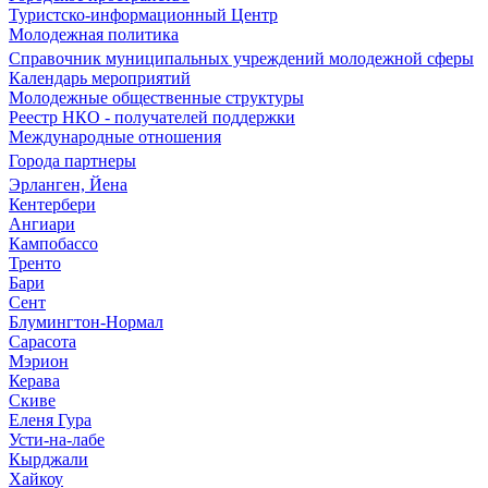
Туристско-информационный Центр
Молодежная политика
Справочник муниципальных учреждений молодежной сферы
Календарь мероприятий
Молодежные общественные структуры
Реестр НКО - получателей поддержки
Международные отношения
Города партнеры
Эрланген, Йена
Кентербери
Ангиари
Кампобассо
Тренто
Бари
Сент
Блумингтон-Нормал
Сарасота
Мэрион
Керава
Скиве
Еленя Гура
Усти-на-лабе
Кырджали
Хайкоу