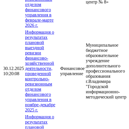
центр № 8»
отделом
финансового
управления в
феврале-марте
2026 г.
Информация о
результатах
плановой
Муниципальное
выездной
бюджетное
ревизии
образовательное
финансово-
учреждение
хозяйственной
дополнительного
30.12.2025
деятельности,
Финансовое
профессионального
10:20:08
проведенной
управление
образования
контрольно-
г.Владимира
ревизионным
"Городской
отделом
информационно-
финансового
методический центр"
управления в
ноябре-декабре
2025 г.
Информация о
результатах
плановой