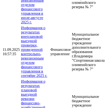
ревизионным
олимпийского
отделом
резерва № 7"
финансового
управления в
июле-августе
2025 г.
Информация о
результатах
Муниципальное
внеплановой
бюджетное
выездной
учреждение
проверки,
дополнительного
11.09.2025
проведенной
Финансовое
образования
16:57:35
контрольно-
управление
г.Владимира
ревизионным
"Спортивная школа
отделом
олимпийского
финансового
резерва № 7"
управления в
сентябре 2025 г.
Информация о
результатах
плановой
выездной
Муниципальное
ревизии
бюджетное
финансово-
учреждение
хозяйственной