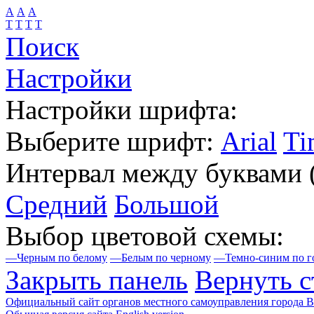
А
А
А
Т
Т
Т
Т
Поиск
Настройки
Настройки шрифта:
Выберите шрифт:
Arial
Ti
Интервал между буквами
Средний
Большой
Выбор цветовой схемы:
—
Черным по белому
—
Белым по черному
—
Темно-синим по г
Закрыть панель
Вернуть с
Официальный сайт органов местного самоуправления города 