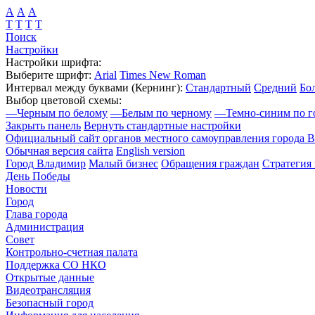
А
А
А
Т
Т
Т
Т
Поиск
Настройки
Настройки шрифта:
Выберите шрифт:
Arial
Times New Roman
Интервал между буквами
(Кернинг)
:
Стандартный
Средний
Бо
Выбор цветовой схемы:
—
Черным по белому
—
Белым по черному
—
Темно-синим по г
Закрыть панель
Вернуть стандартные настройки
Официальный сайт органов местного самоуправления города 
Обычная версия сайта
English version
Город Владимир
Малый бизнес
Обращения граждан
Стратегия 
День Победы
Новости
Город
Глава города
Администрация
Совет
Контрольно-счетная палата
Поддержка СО НКО
Открытые данные
Видеотрансляция
Безопасный город