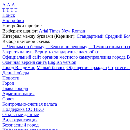
А
А
А
Т
Т
Т
Т
Поиск
Настройки
Настройки шрифта:
Выберите шрифт:
Arial
Times New Roman
Интервал между буквами
(Кернинг)
:
Стандартный
Средний
Бо
Выбор цветовой схемы:
—
Черным по белому
—
Белым по черному
—
Темно-синим по г
Закрыть панель
Вернуть стандартные настройки
Официальный сайт органов местного самоуправления города 
Обычная версия сайта
English version
Город Владимир
Малый бизнес
Обращения граждан
Стратегия 
День Победы
Новости
Город
Глава города
Администрация
Совет
Контрольно-счетная палата
Поддержка СО НКО
Открытые данные
Видеотрансляция
Безопасный город