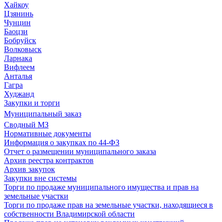
Хайкоу
Цзянинь
Чунцин
Баоцзи
Бобруйск
Волковыск
Ларнака
Вифлеем
Анталья
Гагра
Худжанд
Закупки и торги
Муниципальный заказ
Сводный МЗ
Нормативные документы
Информация о закупках по 44-ФЗ
Отчет о размещении муниципального заказа
Архив реестра контрактов
Архив закупок
Закупки вне системы
Торги по продаже муниципального имущества и прав на
земельные участки
Торги по продаже прав на земельные участки, находящиеся в
собственности Владимирской области