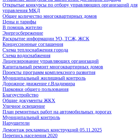
Открытые конкурсы по отбору управляющих организаций для
управления МКД
Общее количество многоквартирных домов
Цены и тарифы
В помощь жителю
Энергосбережение
Раскрытие информации УО, ТСЖ, ЖСК
Концессионные соглашения
Схема теплоснабжения города
Схема водоснабжения
Лицензирование управляющих организаций
Капитальный ремонт многоквартирных домов
Проекты программ комплексного развития
Муниципальный жилищный контроль
Дорожное движение г.Владимира
Парковки общего пользования
Благоустройство
Общие документы ЖКХ
Уличное освещение
План ремонтных работ на автомобильных дорогах
Муниципальный контроль
Нарушители
Демонтаж рекламных конструкций 05.11.2025
Перепись населения 2020