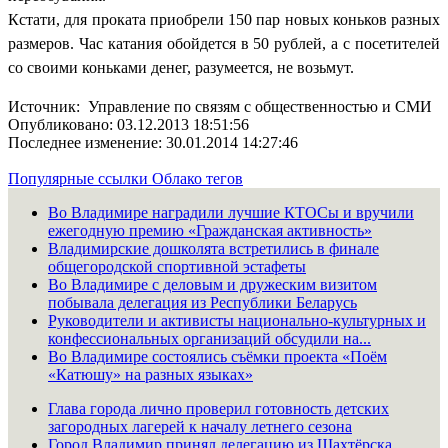
Кстати, для проката приобрели 150 пар новых коньков разных
размеров. Час катания обойдется в 50 рублей, а с посетителей
со своими коньками денег, разумеется, не возьмут.
Источник: Управление по связям с общественностью и СМИ
Опубликовано: 03.12.2013 18:51:56
Последнее изменение: 30.01.2014 14:27:46
Популярные ссылки
Облако тегов
Во Владимире наградили лучшие КТОСы и вручили
ежегодную премию «Гражданская активность»
Владимирские дошколята встретились в финале
общегородской спортивной эстафеты
Во Владимире с деловым и дружеским визитом
побывала делегация из Республики Беларусь
Руководители и активисты национально-культурных и
конфессиональных организаций обсудили на...
Во Владимире состоялись съёмки проекта «Поём
«Катюшу» на разных языках»
Глава города лично проверил готовность детских
загородных лагерей к началу летнего сезона
Город Владимир принял делегацию из Шахтёрска