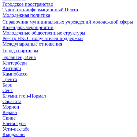
Городское пространство
Туристско-информационный Центр
Молодежная политика
Справочник муниципальных учреждений молодежной сферы
Календарь мероприятий
Молодежные общественные структуры
Реестр НКО - получателей поддержки
Международные отношения
Города партнеры
Эрланген, Йена
Кентербери
Ангиари
Кампобассо
Тренто
Бари
Сент
Блумингтон-Нормал
Сарасота
Мэрион
Керава
Скиве
Еленя Гура
Усти-на-лабе
Кырджали