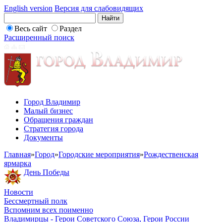
English version
Версия для слабовидящих
Весь сайт
Раздел
Расширенный поиск
Город Владимир
Малый бизнес
Обращения граждан
Стратегия города
Документы
Главная
»
Город
»
Городские мероприятия
»
Рождественская
ярмарка
День Победы
Новости
Бессмертный полк
Вспомним всех поименно
Владимирцы - Герои Советского Союза, Герои России