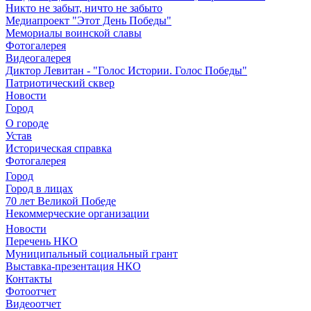
Никто не забыт, ничто не забыто
Медиапроект "Этот День Победы"
Мемориалы воинской славы
Фотогалерея
Видеогалерея
Диктор Левитан - "Голос Истории. Голос Победы"
Патриотический сквер
Новости
Город
О городе
Устав
Историческая справка
Фотогалерея
Город
Город в лицах
70 лет Великой Победе
Некоммерческие организации
Новости
Перечень НКО
Муниципальный социальный грант
Выставка-презентация НКО
Контакты
Фотоотчет
Видеоотчет